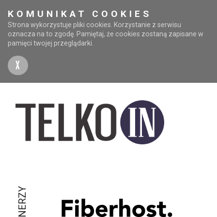
KOMUNIKAT COOKIES
Strona wykorzystuje pliki cookies. Korzystanie z serwisu
oznacza na to zgodę. Pamiętaj, że cookies zostaną zapisane w
pamięci twojej przeglądarki.
X
PARTNERZY