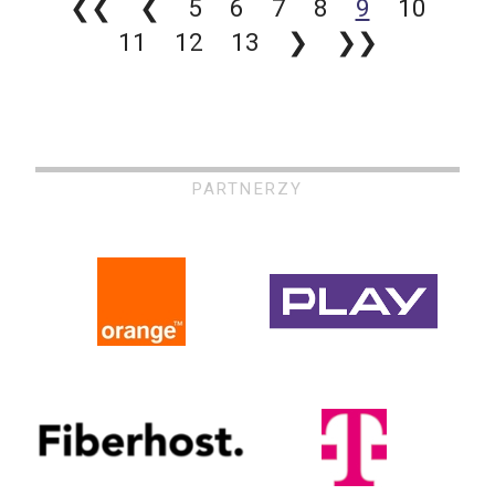
❮❮
❮
5
6
7
8
9
10
11
12
13
❯
❯❯
PARTNERZY