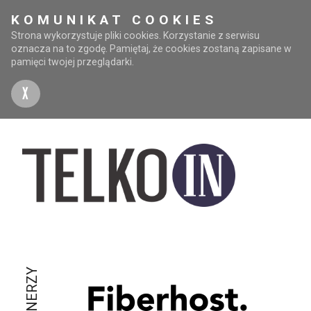
KOMUNIKAT COOKIES
Strona wykorzystuje pliki cookies. Korzystanie z serwisu
oznacza na to zgodę. Pamiętaj, że cookies zostaną zapisane w
pamięci twojej przeglądarki.
X
PARTNERZY