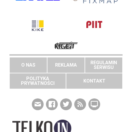
REGULAMIN
O NAS
REKLAMA
SERWISU
POLITYKA
KONTAKT
PRYWATNOŚCI