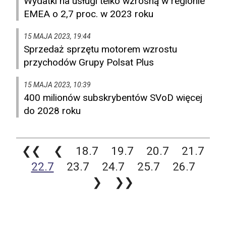
Wydatki na usługi telko wzrosną w regionie
EMEA o 2,7 proc. w 2023 roku
15 MAJA 2023, 19:44
Sprzedaż sprzętu motorem wzrostu
przychodów Grupy Polsat Plus
15 MAJA 2023, 10:39
400 milionów subskrybentów SVoD więcej
do 2028 roku
❮❮
❮
18.7
19.7
20.7
21.7
22.7
23.7
24.7
25.7
26.7
❯
❯❯