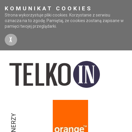
KOMUNIKAT COOKIES
Strona wykorzystuje pliki cookies. Korzystanie z serwisu
oznacza na to zgodę. Pamiętaj, że cookies zostaną zapisane w
pamięci twojej przeglądarki.
X
PARTNERZY