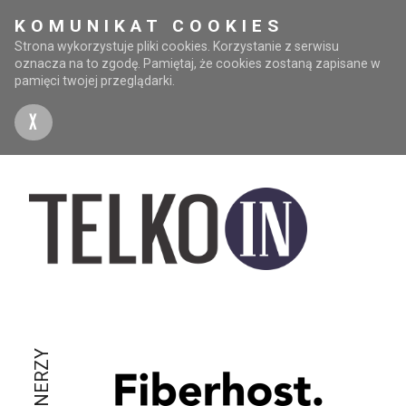
KOMUNIKAT COOKIES
Strona wykorzystuje pliki cookies. Korzystanie z serwisu
oznacza na to zgodę. Pamiętaj, że cookies zostaną zapisane w
pamięci twojej przeglądarki.
X
PARTNERZY