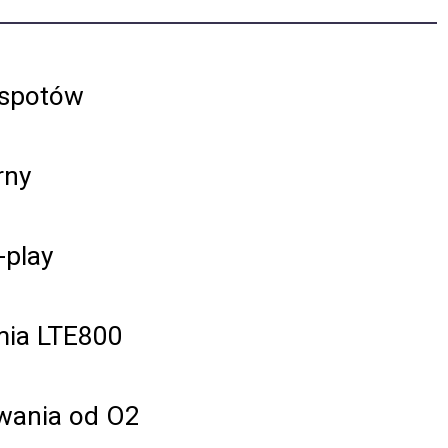
tspotów
rny
-play
mia LTE800
wania od O2