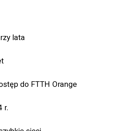
rzy lata
et
dostęp do FTTH Orange
 r.
zybkie sieci