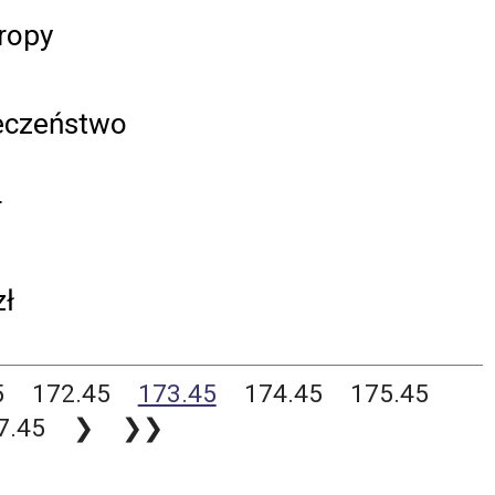
ropy
eczeństwo
T
zł
5
172.45
173.45
174.45
175.45
7.45
❯
❯❯