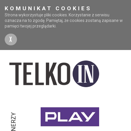
KOMUNIKAT COOKIES
Strona wykorzystuje pliki cookies. Korzystanie z serwisu
oznacza na to zgodę. Pamiętaj, że cookies zostaną zapisane w
pamięci twojej przeglądarki.
X
PARTNERZY