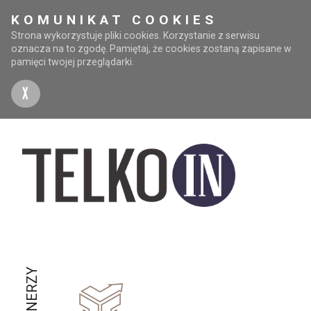
KOMUNIKAT COOKIES
Strona wykorzystuje pliki cookies. Korzystanie z serwisu
oznacza na to zgodę. Pamiętaj, że cookies zostaną zapisane w
pamięci twojej przeglądarki.
X
PARTNERZY