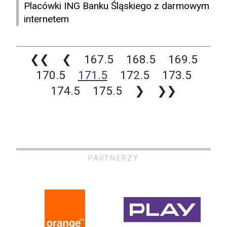
Placówki ING Banku Śląskiego z darmowym
internetem
❮❮
❮
167.5
168.5
169.5
170.5
171.5
172.5
173.5
174.5
175.5
❯
❯❯
PARTNERZY