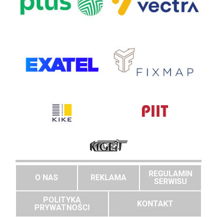
REGULAMIN
O NAS
REKLAMA
SERWISU
POLITYKA
KONTAKT
PRYWATNOŚCI