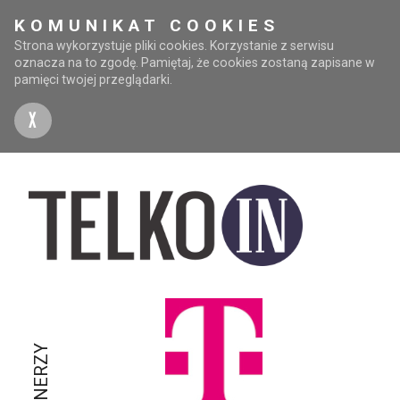
KOMUNIKAT COOKIES
Strona wykorzystuje pliki cookies. Korzystanie z serwisu
oznacza na to zgodę. Pamiętaj, że cookies zostaną zapisane w
pamięci twojej przeglądarki.
X
PARTNERZY