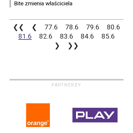
Bite zmienia właściciela
❮❮
❮
77.6
78.6
79.6
80.6
81.6
82.6
83.6
84.6
85.6
❯
❯❯
PARTNERZY