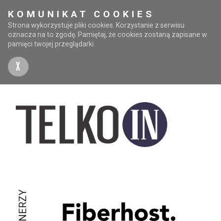
KOMUNIKAT COOKIES
Strona wykorzystuje pliki cookies. Korzystanie z serwisu
oznacza na to zgodę. Pamiętaj, że cookies zostaną zapisane w
pamięci twojej przeglądarki.
X
PARTNERZY