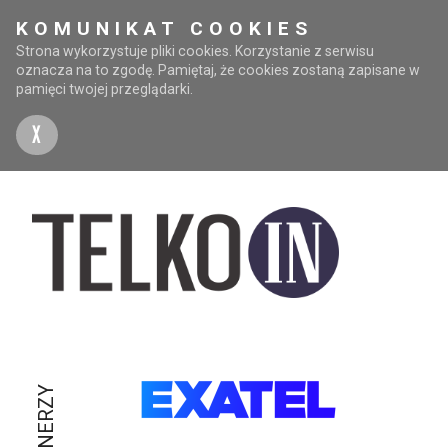
KOMUNIKAT COOKIES
Strona wykorzystuje pliki cookies. Korzystanie z serwisu
oznacza na to zgodę. Pamiętaj, że cookies zostaną zapisane w
pamięci twojej przeglądarki.
X
PARTNERZY