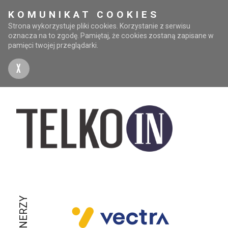
KOMUNIKAT COOKIES
Strona wykorzystuje pliki cookies. Korzystanie z serwisu
oznacza na to zgodę. Pamiętaj, że cookies zostaną zapisane w
pamięci twojej przeglądarki.
X
PARTNERZY