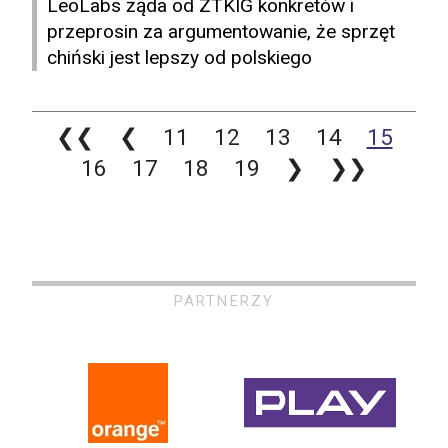
LeoLabs żąda od ZTKIG konkretów i
przeprosin za argumentowanie, że sprzęt
chiński jest lepszy od polskiego
❮❮
❮
11
12
13
14
15
16
17
18
19
❯
❯❯
PARTNERZY