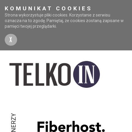
KOMUNIKAT COOKIES
Strona wykorzystuje pliki cookies. Korzystanie z serwisu
oznacza na to zgodę. Pamiętaj, że cookies zostaną zapisane w
pamięci twojej przeglądarki.
X
PARTNERZY