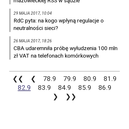
mazowieckiej RSS w sądzie
29 MAJA 2017, 10:04
RdC pyta: na kogo wpłyną regulacje o
neutralności sieci?
26 MAJA 2017, 18:26
CBA udaremniła próbę wyłudzenia 100 mln
zł VAT na telefonach komórkowych
❮❮
❮
78.9
79.9
80.9
81.9
82.9
83.9
84.9
85.9
86.9
❯
❯❯