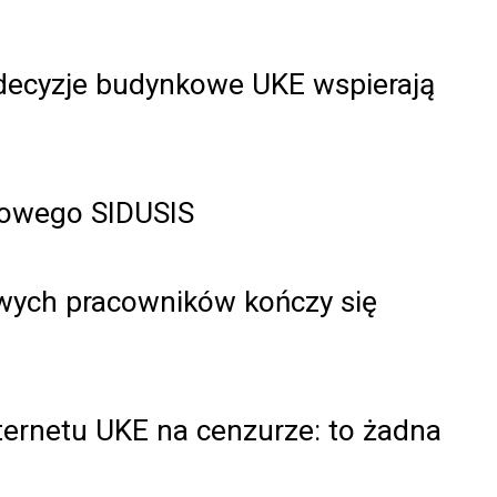
y decyzje budynkowe UKE wspierają
towego SIDUSIS
owych pracowników kończy się
ernetu UKE na cenzurze: to żadna