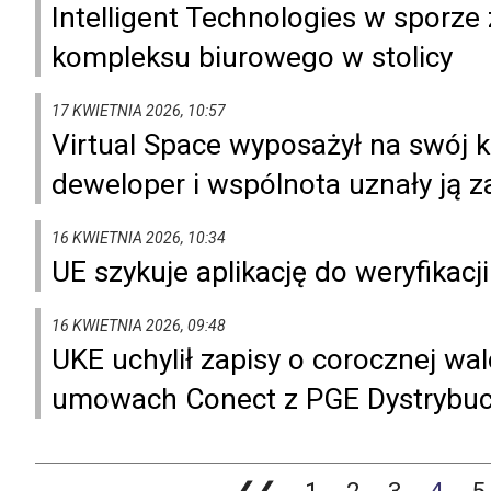
Intelligent Technologies w sporz
kompleksu biurowego w stolicy
17 KWIETNIA 2026, 10:57
Virtual Space wyposażył na swój 
deweloper i wspólnota uznały ją z
16 KWIETNIA 2026, 10:34
UE szykuje aplikację do weryfikacj
16 KWIETNIA 2026, 09:48
UKE uchylił zapisy o corocznej wa
umowach Conect z PGE Dystrybuc
❮❮
1
2
3
4
5