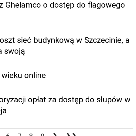
e z Ghelamco o dostęp do flagowego
koszt sieć budynkową w Szczecinie, a
a swoją
i wieku online
loryzacji opłat za dostęp do słupów w
ja
6
7
8
9
❯
❯❯