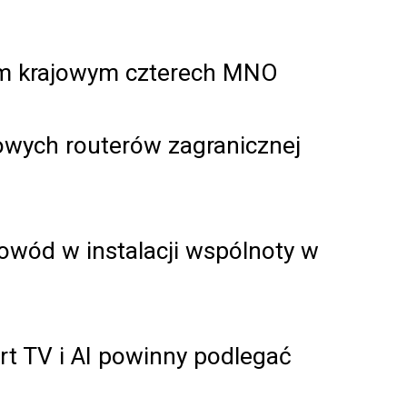
iem krajowym czterech MNO
owych routerów zagranicznej
owód w instalacji wspólnoty w
rt TV i AI powinny podlegać