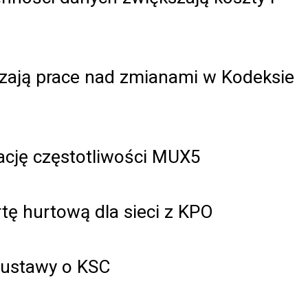
uszają prace nad zmianami w Kodeksie
wację częstotliwości MUX5
rtę hurtową dla sieci z KPO
 ustawy o KSC