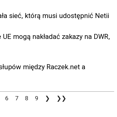
a sieć, którą musi udostępnić Netii
je UE mogą nakładać zakazy na DWR,
 słupów między Raczek.net a
6
7
8
9
❯
❯❯