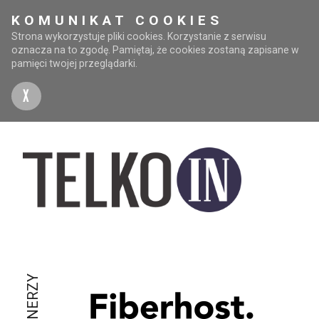
KOMUNIKAT COOKIES
Strona wykorzystuje pliki cookies. Korzystanie z serwisu
oznacza na to zgodę. Pamiętaj, że cookies zostaną zapisane w
pamięci twojej przeglądarki.
X
PARTNERZY