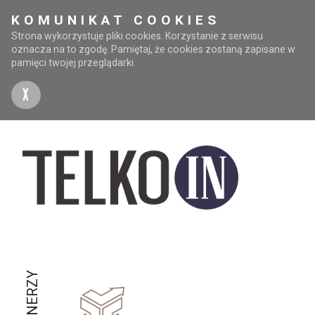
KOMUNIKAT COOKIES
Strona wykorzystuje pliki cookies. Korzystanie z serwisu
oznacza na to zgodę. Pamiętaj, że cookies zostaną zapisane w
pamięci twojej przeglądarki.
X
PARTNERZY