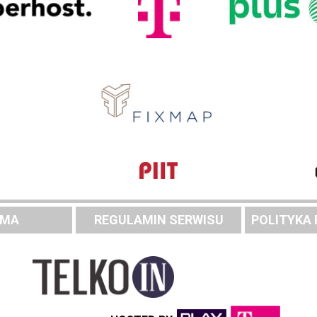
AMA
REGULAMIN SERWISU
POLITYKA