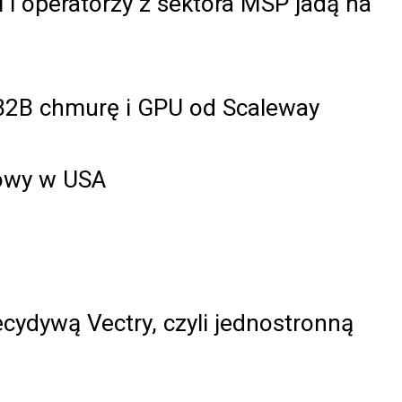
i operatorzy z sektora MSP jadą na
 B2B chmurę i GPU od Scaleway
owy w USA
ecydywą Vectry, czyli jednostronną