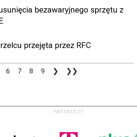
usunięcia bezawaryjnego sprzętu z
E
zelcu przejęta przez RFC
6
7
8
9
❯
❯❯
PARTNERZY