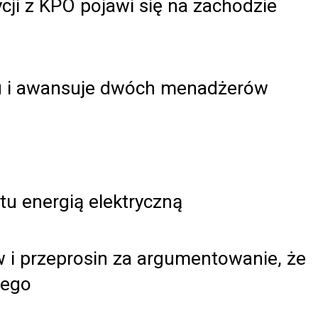
ycji z KPO pojawi się na zachodzie
ngu i awansuje dwóch menadżerów
tu energią elektryczną
 i przeprosin za argumentowanie, że
iego