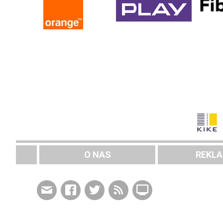
O NAS
REKL