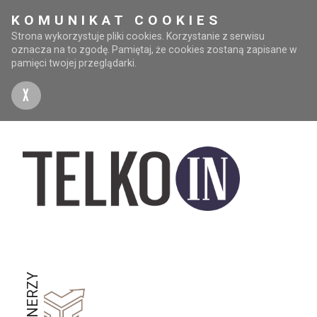
KOMUNIKAT COOKIES
Strona wykorzystuje pliki cookies. Korzystanie z serwisu
oznacza na to zgodę. Pamiętaj, że cookies zostaną zapisane w
pamięci twojej przeglądarki.
X
PARTNERZY