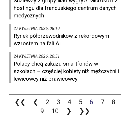
Scaleway z grupy Iliad wygryzł Microsoft z
hostingu dla francuskiego centrum danych
medycznych
27 KWIETNIA 2026, 08:10
Rynek półprzewodników z rekordowym
wzrostem na fali AI
24 KWIETNIA 2026, 20:51
Polacy chcą zakazu smartfonów w
szkołach – częściej kobiety niż mężczyźni i
lewicowcy niż prawicowcy
❮❮
❮
2
3
4
5
6
7
8
9
10
❯
❯❯