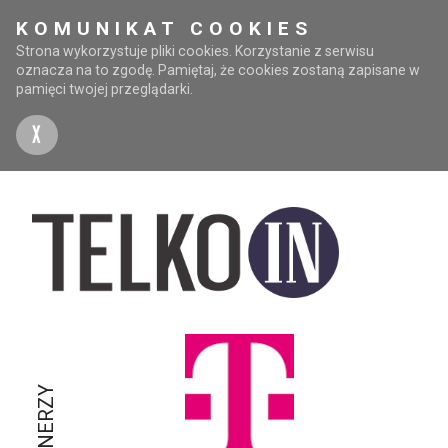
KOMUNIKAT COOKIES
Strona wykorzystuje pliki cookies. Korzystanie z serwisu
oznacza na to zgodę. Pamiętaj, że cookies zostaną zapisane w
pamięci twojej przeglądarki.
X
PARTNERZY