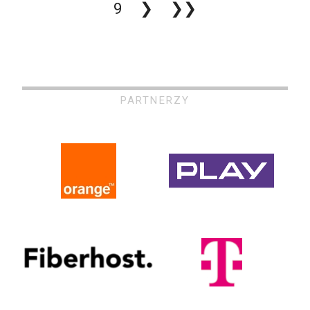
9
❯
❯❯
PARTNERZY