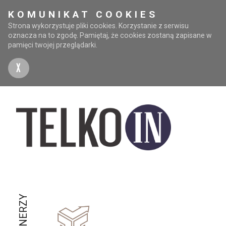
KOMUNIKAT COOKIES
Strona wykorzystuje pliki cookies. Korzystanie z serwisu
oznacza na to zgodę. Pamiętaj, że cookies zostaną zapisane w
pamięci twojej przeglądarki.
X
PARTNERZY