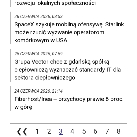
rozwoju lokalnych społeczności
26 CZERWCA 2026, 08:53
SpaceX szykuje mobilną ofensywę. Starlink
może rzucić wyzwanie operatorom
komórkowym w USA
25 CZERWCA 2026, 07:59
Grupa Vector chce z gdańską spółką
ciepłowniczą wyznaczać standardy IT dla
sektora ciepłowniczego
24 CZERWCA 2026, 21:14
Fiberhost/Inea ‒ przychody prawie 8 proc.
w górę
❮❮
1
2
3
4
5
6
7
8