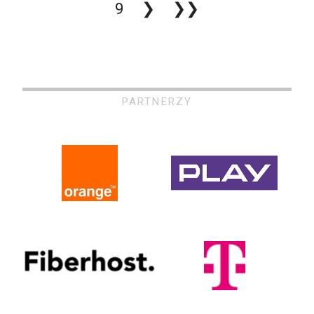
9
❯
❯❯
PARTNERZY