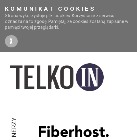
KOMUNIKAT COOKIES
Strona wykorzystuje pliki cookies. Korzystanie z serwisu
oznacza na to zgodę. Pamiętaj, że cookies zostaną zapisane w
pamięci twojej przeglądarki.
X
PARTNERZY