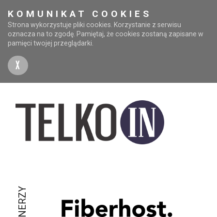
KOMUNIKAT COOKIES
Strona wykorzystuje pliki cookies. Korzystanie z serwisu
oznacza na to zgodę. Pamiętaj, że cookies zostaną zapisane w
pamięci twojej przeglądarki.
X
PARTNERZY