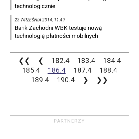
technologicznie
23 WRZEŚNIA 2014, 11:49
Bank Zachodni WBK testuje nową
technologię płatności mobilnych
❮❮
❮
182.4
183.4
184.4
185.4
186.4
187.4
188.4
189.4
190.4
❯
❯❯
PARTNERZY