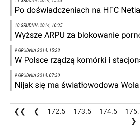
11 GRUDNIA 2014, 15:29
Po doświadczeniach na HFC Netia 
10 GRUDNIA 2014, 10:35
Wyższe ARPU za blokowanie porno
9 GRUDNIA 2014, 15:28
W Polsce rządzą komórki i stacjon
9 GRUDNIA 2014, 07:30
Nijak się ma światłowodowa Wol
❮❮
❮
172.5
173.5
174.5
175.
❯