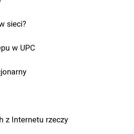
w sieci?
tępu w UPC
cjonarny
h z Internetu rzeczy