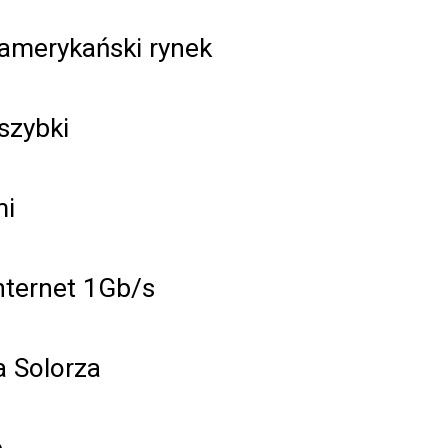
amerykański rynek
szybki
mi
nternet 1Gb/s
a Solorza
e