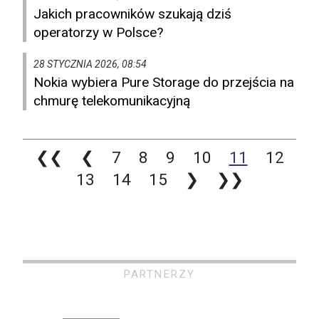
Jakich pracowników szukają dziś
operatorzy w Polsce?
28 STYCZNIA 2026, 08:54
Nokia wybiera Pure Storage do przejścia na
chmurę telekomunikacyjną
❮❮
❮
7
8
9
10
11
12
13
14
15
❯
❯❯
PARTNERZY