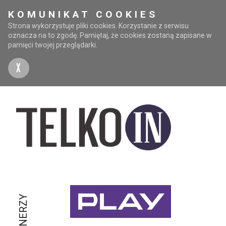
KOMUNIKAT COOKIES
Strona wykorzystuje pliki cookies. Korzystanie z serwisu
oznacza na to zgodę. Pamiętaj, że cookies zostaną zapisane w
pamięci twojej przeglądarki.
X
PARTNERZY