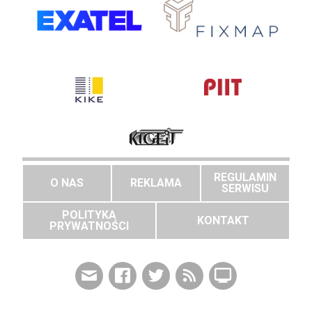
REGULAMIN
O NAS
REKLAMA
SERWISU
POLITYKA
KONTAKT
PRYWATNOŚCI