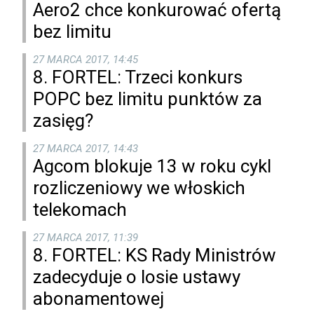
Aero2 chce konkurować ofertą
bez limitu
27 MARCA 2017, 14:45
8. FORTEL: Trzeci konkurs
POPC bez limitu punktów za
zasięg?
27 MARCA 2017, 14:43
Agcom blokuje 13 w roku cykl
rozliczeniowy we włoskich
telekomach
27 MARCA 2017, 11:39
8. FORTEL: KS Rady Ministrów
zadecyduje o losie ustawy
abonamentowej