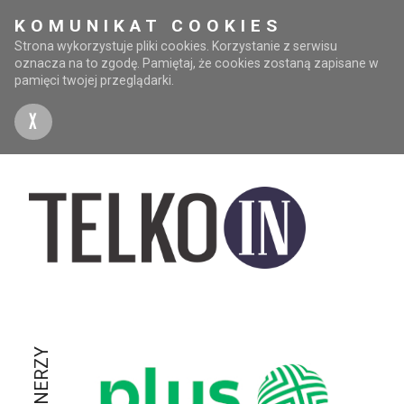
KOMUNIKAT COOKIES
Strona wykorzystuje pliki cookies. Korzystanie z serwisu
oznacza na to zgodę. Pamiętaj, że cookies zostaną zapisane w
pamięci twojej przeglądarki.
X
PARTNERZY