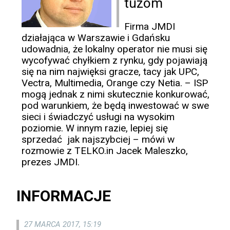
tuzom
Firma JMDI
działająca w Warszawie i Gdańsku
udowadnia, że lokalny operator nie musi się
wycofywać chyłkiem z rynku, gdy pojawiają
się na nim najwięksi gracze, tacy jak UPC,
Vectra, Multimedia, Orange czy Netia. – ISP
mogą jednak z nimi skutecznie konkurować,
pod warunkiem, że będą inwestować w swe
sieci i świadczyć usługi na wysokim
poziomie. W innym razie, lepiej się
sprzedać jak najszybciej – mówi w
rozmowie z TELKO.in Jacek Maleszko,
prezes JMDI.
INFORMACJE
27 MARCA 2017, 15:19