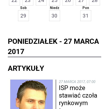
22
23
24
25
26
27
28
Sob
Niedz
Pon
29
30
31
PONIEDZIAŁEK -
27 MARCA
2017
ARTYKUŁY
27 MARCA 2017, 07:00
ISP może
stawiać czoła
rynkowym