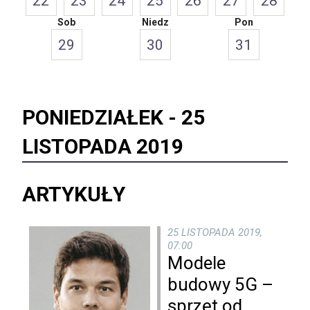
22
23
24
25
26
27
28
Sob
Niedz
Pon
29
30
31
PONIEDZIAŁEK -
25
LISTOPADA 2019
ARTYKUŁY
25 LISTOPADA 2019,
07:00
Modele
budowy 5G –
sprzęt od