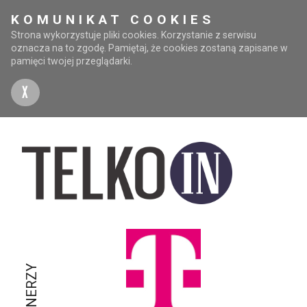
KOMUNIKAT COOKIES
Strona wykorzystuje pliki cookies. Korzystanie z serwisu
oznacza na to zgodę. Pamiętaj, że cookies zostaną zapisane w
pamięci twojej przeglądarki.
X
PARTNERZY