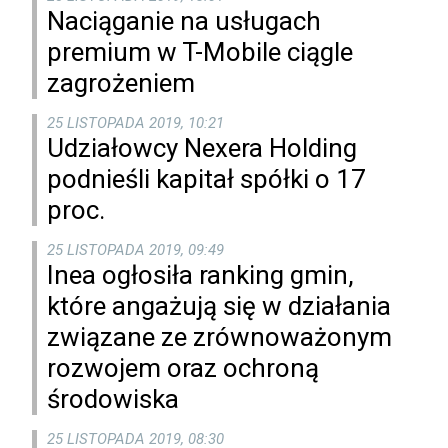
Naciąganie na usługach
premium w T-Mobile ciągle
zagrożeniem
25 LISTOPADA 2019, 10:21
Udziałowcy Nexera Holding
podnieśli kapitał spółki o 17
proc.
25 LISTOPADA 2019, 09:49
Inea ogłosiła ranking gmin,
które angażują się w działania
związane ze zrównoważonym
rozwojem oraz ochroną
środowiska
25 LISTOPADA 2019, 08:30