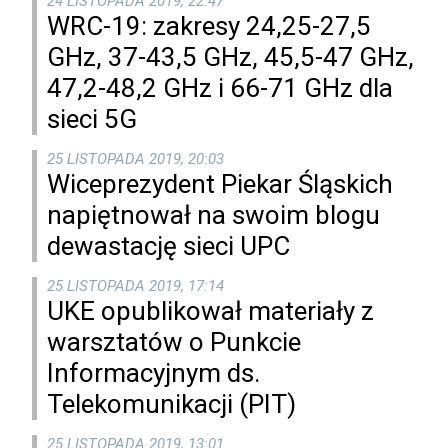
24 LISTOPADA 2019, 22:47
WRC-19: zakresy 24,25-27,5
GHz, 37-43,5 GHz, 45,5-47 GHz,
47,2-48,2 GHz i 66-71 GHz dla
sieci 5G
25 LISTOPADA 2019, 20:03
Wiceprezydent Piekar Śląskich
napiętnował na swoim blogu
dewastację sieci UPC
25 LISTOPADA 2019, 17:14
UKE opublikował materiały z
warsztatów o Punkcie
Informacyjnym ds.
Telekomunikacji (PIT)
25 LISTOPADA 2019, 13:01