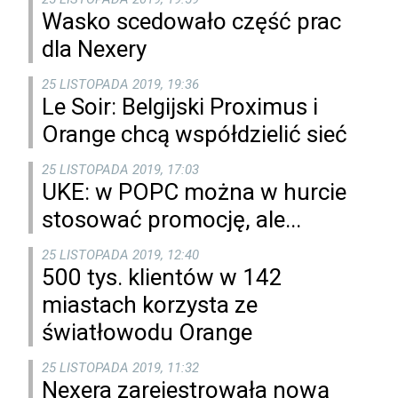
Wasko scedowało część prac
dla Nexery
25 LISTOPADA 2019, 19:36
Le Soir: Belgijski Proximus i
Orange chcą współdzielić sieć
25 LISTOPADA 2019, 17:03
UKE: w POPC można w hurcie
stosować promocję, ale...
25 LISTOPADA 2019, 12:40
500 tys. klientów w 142
miastach korzysta ze
światłowodu Orange
25 LISTOPADA 2019, 11:32
Nexera zarejestrowała nową