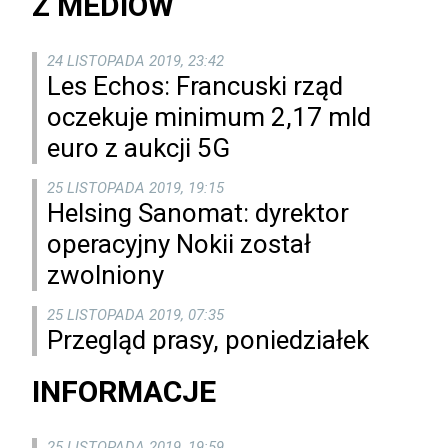
Z MEDIÓW
24 LISTOPADA 2019, 23:42
Les Echos: Francuski rząd
oczekuje minimum 2,17 mld
euro z aukcji 5G
25 LISTOPADA 2019, 19:15
Helsing Sanomat: dyrektor
operacyjny Nokii został
zwolniony
25 LISTOPADA 2019, 07:35
Przegląd prasy, poniedziałek
INFORMACJE
25 LISTOPADA 2019, 19:59