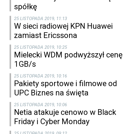
spółkę
25 LISTOPADA 2019, 11:13
W sieci radiowej KPN Huawei
zamiast Ericssona
25 LISTOPADA 2019, 10:25
Mielecki WDM podwyższył cenę
1GB/s
25 LISTOPADA 2019, 10:16
Pakiety sportowe i filmowe od
UPC Biznes na święta
25 LISTOPADA 2019, 10:06
Netia atakuje cenowo w Black
Friday i Cyber Monday
25 LISTOPADA 2019, 09:12