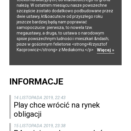
należę. W ostatnim miesiącu nasze powszechne
szczęście zostało dodatkowo podbudowane przez
dwie ustawy, kt&oacute;re od przyszłego roku
jeszcze bardziej będą nam poprawiać
samopoczucie: pierwsza, to nowela tzw.
megaustawy, a druga, to ustawa o narodowym
spisie powszechnym ludności i mieszkań &ndash;
pisze w gościnnym felietonie <strong>Krzysztof
Kacprowicz</strong> z Mediakomu.</p>
Więcej »
INFORMACJE
14 LISTOPADA 2019, 22:43
Play chce wrócić na rynek
obligacji
15 LISTOPADA 2019, 23:38