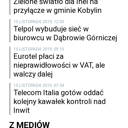
Zielone światło dla Inei na
przyłącze w gminie Kobylin
15 LISTOPADA 2019, 12:00
Telpol wybuduje sieć w
biurowcu w Dąbrowie Górniczej
15 LISTOPADA 2019, 09:10
Eurotel płaci za
nieprawidłowości w VAT, ale
walczy dalej
15 LISTOPADA 2019, 07:54
Telecom Italia gotów oddać
kolejny kawałek kontroli nad
Inwit
Z MEDIÓW