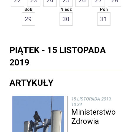
22
23
24
25
26
27
28
Sob
Niedz
Pon
29
30
31
PIĄTEK -
15 LISTOPADA
2019
ARTYKUŁY
15 LISTOPADA 2019,
10:34
Ministerstwo
Zdrowia