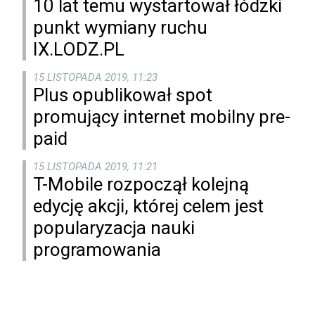
10 lat temu wystartował łódzki
punkt wymiany ruchu
IX.LODZ.PL
15 LISTOPADA 2019, 11:23
Plus opublikował spot
promujący internet mobilny pre-
paid
15 LISTOPADA 2019, 11:21
T-Mobile rozpoczął kolejną
edycję akcji, której celem jest
popularyzacja nauki
programowania