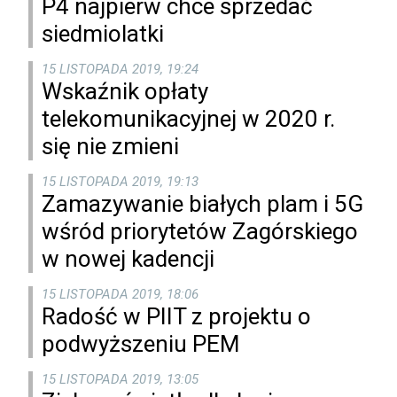
P4 najpierw chce sprzedać
siedmiolatki
15 LISTOPADA 2019, 19:24
Wskaźnik opłaty
telekomunikacyjnej w 2020 r.
się nie zmieni
15 LISTOPADA 2019, 19:13
Zamazywanie białych plam i 5G
wśród priorytetów Zagórskiego
w nowej kadencji
15 LISTOPADA 2019, 18:06
Radość w PIIT z projektu o
podwyższeniu PEM
15 LISTOPADA 2019, 13:05