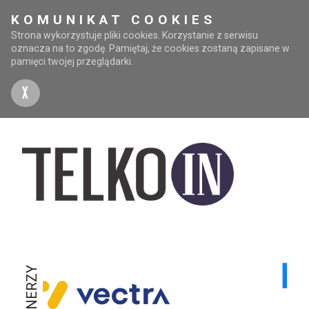
KOMUNIKAT COOKIES
Strona wykorzystuje pliki cookies. Korzystanie z serwisu
oznacza na to zgodę. Pamiętaj, że cookies zostaną zapisane w
pamięci twojej przeglądarki.
X
PARTNERZY