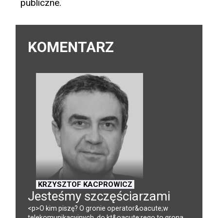
publiczne.
KOMENTARZ
KRZYSZTOF KACPROWICZ
Jesteśmy szczęściarzami
<p>O kim piszę? O gronie operator&oacute;w
telekomunikacyjnych, do kt&oacute;rego to grona