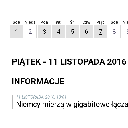
Sob
Niedz
Pon
Wt
Śr
Czw
Piąt
Sob
Ni
1
2
3
4
5
6
7
8
PIĄTEK -
11 LISTOPADA 2016
INFORMACJE
11 LISTOPADA 2016, 18:01
Niemcy mierzą w gigabitowe łącz