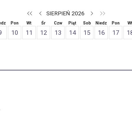
SIERPIEŃ 2026
edz
Pon
Wt
Śr
Czw
Piąt
Sob
Niedz
Pon
W
9
10
11
12
13
14
15
16
17
1
a