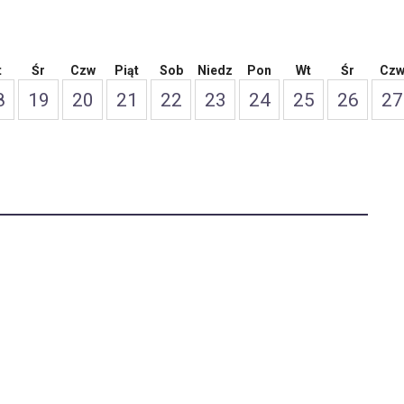
t
Śr
Czw
Piąt
Sob
Niedz
Pon
Wt
Śr
Cz
8
19
20
21
22
23
24
25
26
27