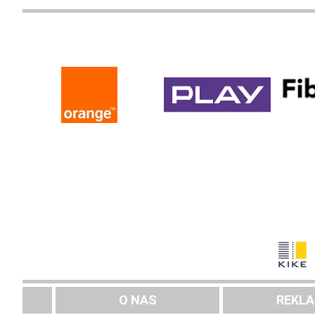
O NAS
REKL