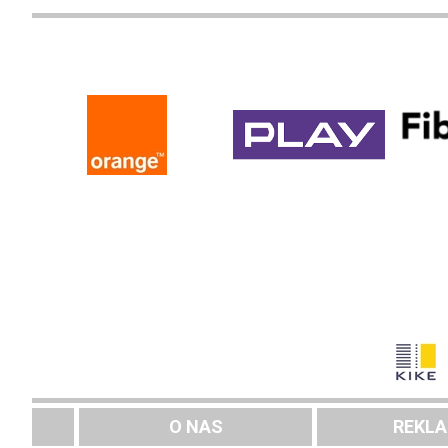
O NAS
REKL