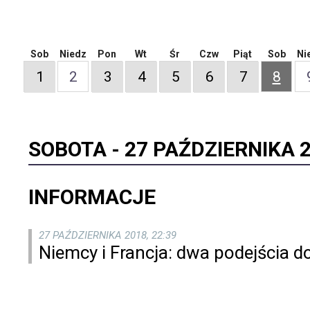
Sob
Niedz
Pon
Wt
Śr
Czw
Piąt
Sob
Ni
1
2
3
4
5
6
7
8
SOBOTA -
27 PAŹDZIERNIKA 
INFORMACJE
27 PAŹDZIERNIKA 2018, 22:39
Niemcy i Francja: dwa podejścia d