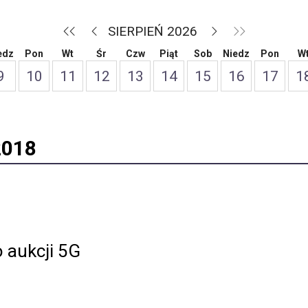
SIERPIEŃ 2026
edz
Pon
Wt
Śr
Czw
Piąt
Sob
Niedz
Pon
W
9
10
11
12
13
14
15
16
17
1
2018
o aukcji 5G