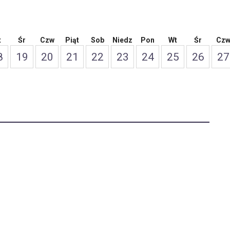
t
Śr
Czw
Piąt
Sob
Niedz
Pon
Wt
Śr
Cz
8
19
20
21
22
23
24
25
26
27