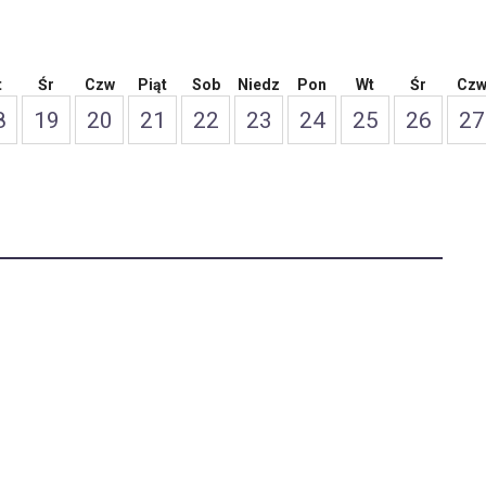
t
Śr
Czw
Piąt
Sob
Niedz
Pon
Wt
Śr
Cz
8
19
20
21
22
23
24
25
26
27