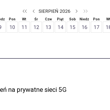
SIERPIEŃ 2026
edz
Pon
Wt
Śr
Czw
Piąt
Sob
Niedz
Pon
W
9
10
11
12
13
14
15
16
17
1
eń na prywatne sieci 5G