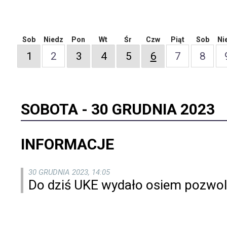
Sob
Niedz
Pon
Wt
Śr
Czw
Piąt
Sob
Ni
1
2
3
4
5
6
7
8
SOBOTA -
30 GRUDNIA 2023
INFORMACJE
30 GRUDNIA 2023, 14:05
Do dziś UKE wydało osiem pozwol