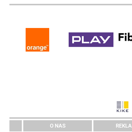
O NAS
REKL