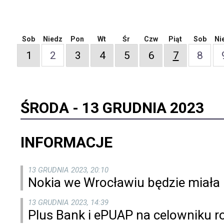
Sob
Niedz
Pon
Wt
Śr
Czw
Piąt
Sob
Ni
1
2
3
4
5
6
7
8
ŚRODA -
13 GRUDNIA 2023
INFORMACJE
13 GRUDNIA 2023, 20:10
Nokia we Wrocławiu będzie miała
13 GRUDNIA 2023, 14:39
Plus Bank i ePUAP na celowniku r