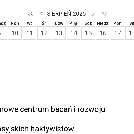
SIERPIEŃ 2026
edz
Pon
Wt
Śr
Czw
Piąt
Sob
Niedz
Pon
W
9
10
11
12
13
14
15
16
17
1
 nowe centrum badań i rozwoju
osyjskich haktywistów