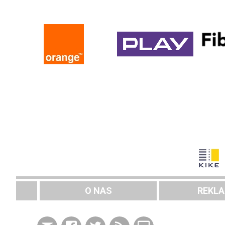
O NAS
REKL