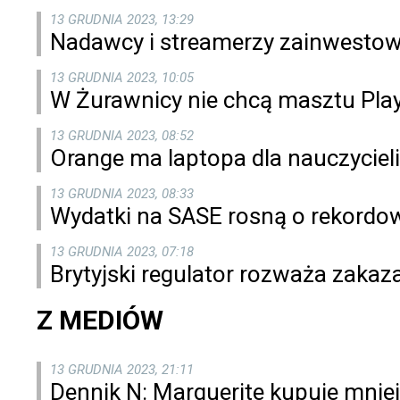
13 GRUDNIA 2023, 13:29
Nadawcy i streamerzy zainwestowa
13 GRUDNIA 2023, 10:05
W Żurawnicy nie chcą masztu Pla
13 GRUDNIA 2023, 08:52
Orange ma laptopa dla nauczycieli
13 GRUDNIA 2023, 08:33
Wydatki na SASE rosną o rekordowe
13 GRUDNIA 2023, 07:18
Brytyjski regulator rozważa zakaza
Z MEDIÓW
13 GRUDNIA 2023, 21:11
Dennik N: Marguerite kupuje mnie