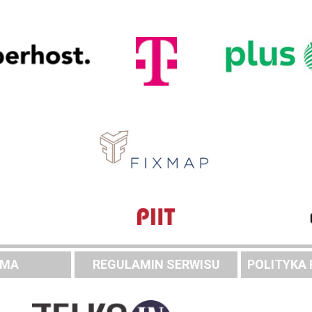
AMA
REGULAMIN SERWISU
POLITYKA