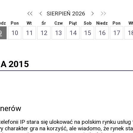
SIERPIEŃ 2026
edz
Pon
Wt
Śr
Czw
Piąt
Sob
Niedz
Pon
W
9
10
11
12
13
14
15
16
17
1
A 2015
tnerów
lefonii IP stara się ulokować na polskim rynku usług te
charakter gra na korzyść, ale wiadomo, że rynek sta