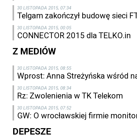
30 LISTOPADA 2015, 07:34
Telgam zakończył budowę sieci FT
30 LISTOPADA 2015, 00:05
CONNECTOR 2015 dla TELKO.in
Z MEDIÓW
30 LISTOPADA 2015, 08:55
Wprost: Anna Streżyńska wśród n
30 LISTOPADA 2015, 08:34
Rz: Zwolenienia w TK Telekom
30 LISTOPADA 2015, 07:52
GW: O wrocławskiej firmie monitor
DEPESZE