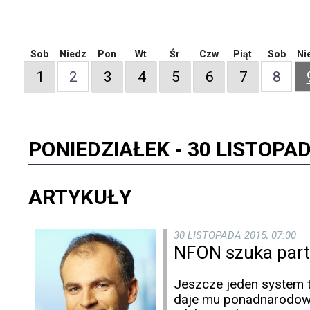
Sob
Niedz
Pon
Wt
Śr
Czw
Piąt
Sob
Ni
1
2
3
4
5
6
7
8
PONIEDZIAŁEK -
30 LISTOPAD
ARTYKUŁY
30 LISTOPADA 2015, 07:00
NFON szuka par
Jeszcze jeden system te
daje mu ponadnarodowy 