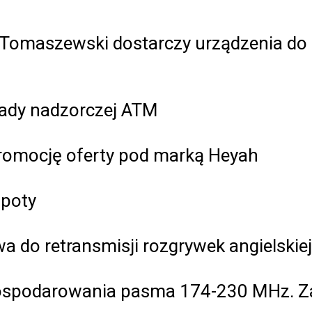
 Tomaszewski dostarczy urządzenia d
rady nadzorczej ATM
romocję oferty pod marką Heyah
spoty
wa do retransmisji rozgrywek angielskie
agospodarowania pasma 174-230 MHz. Z