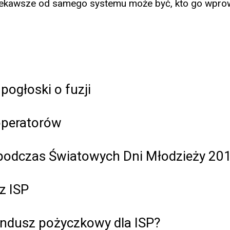
iekawsze od samego systemu może być, kto go wprowa
pogłoski o fuzji
operatorów
podczas Światowych Dni Młodzieży 20
z ISP
fundusz pożyczkowy dla ISP?