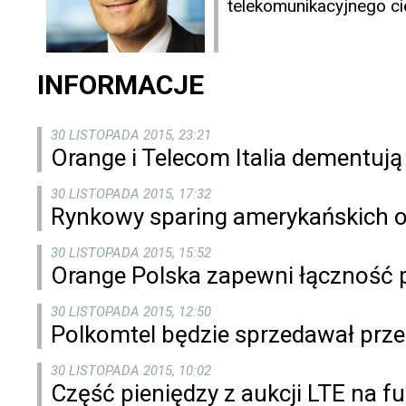
telekomunikacyjnego c
INFORMACJE
30 LISTOPADA 2015, 23:21
Orange i Telecom Italia dementują 
30 LISTOPADA 2015, 17:32
Rynkowy sparing amerykańskich 
30 LISTOPADA 2015, 15:52
Orange Polska zapewni łączność 
30 LISTOPADA 2015, 12:50
Polkomtel będzie sprzedawał prze
30 LISTOPADA 2015, 10:02
Część pieniędzy z aukcji LTE na 