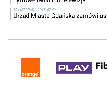
cyfrowe radio lub telewizja
30 LISTOPADA 2015, 07:49
Urząd Miasta Gdańska zamówi usł