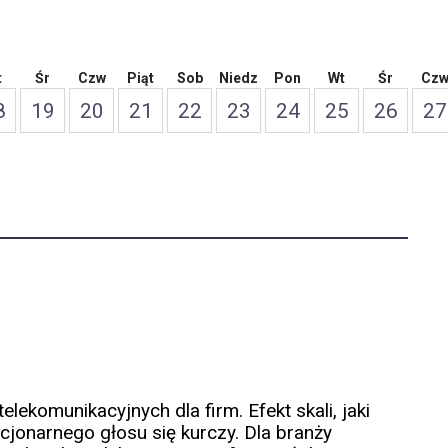
t
Śr
Czw
Piąt
Sob
Niedz
Pon
Wt
Śr
Cz
8
19
20
21
22
23
24
25
26
27
lekomunikacyjnych dla firm. Efekt skali, jaki
cjonarnego głosu się kurczy. Dla branży