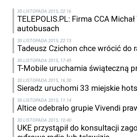
30 LISTOPADA 2015, 22:16
TELEPOLIS.PL: Firma CCA Michał
autobusach
30 LISTOPADA 2015, 22:13
Tadeusz Czichon chce wrócić do 
30 LISTOPADA 2015, 17:49
T-Mobile uruchamia świąteczną p
30 LISTOPADA 2015, 16:30
Sieradz uruchomi 33 miejskie hot
30 LISTOPADA 2015, 11:14
Altice odebrało grupie Vivendi pra
30 LISTOPADA 2015, 10:40
UKE przystąpił do konsultacji z