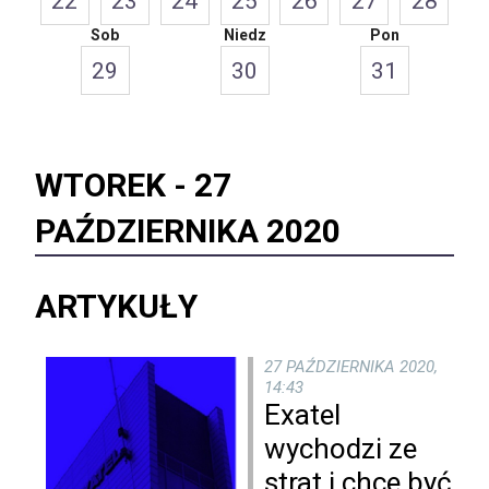
22
23
24
25
26
27
28
Sob
Niedz
Pon
29
30
31
WTOREK -
27
PAŹDZIERNIKA 2020
ARTYKUŁY
27 PAŹDZIERNIKA 2020,
14:43
Exatel
wychodzi ze
strat i chce być