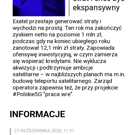
ekspansywny
Exatel przestaje generować straty i
wychodzi na prostą. Ten rok ma zakończyć
zyskiem netto na poziomie 1 mln zł,
podczas gdy na koniec ubiegłego roku
zanotował 12,1 mln zł straty. Zapowiada
ofensywę inwestycyjną, w czym zamierza
się wspierać kredytami. Nie wyklucza
akwizycji i podtrzymuje ambicje
satelitarne – w najbliższych planach ma m.in.
budowę teleportu satelitarnego. Zarząd
operatora zapewnia też, że przy projekcie
#Polskie5G "praca wre".
INFORMACJE
27 PAŹDZIERNIKA 2020, 11:31