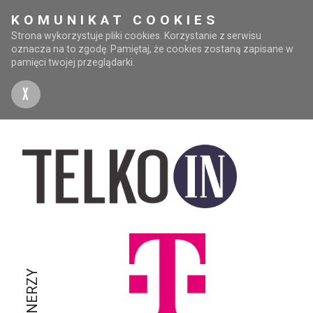
KOMUNIKAT COOKIES
Strona wykorzystuje pliki cookies. Korzystanie z serwisu
oznacza na to zgodę. Pamiętaj, że cookies zostaną zapisane w
pamięci twojej przeglądarki.
X
PARTNERZY