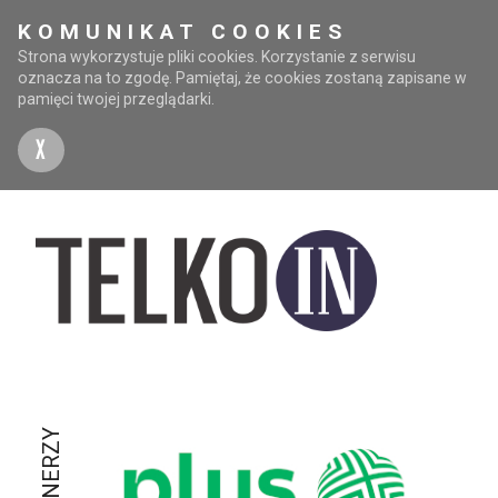
KOMUNIKAT COOKIES
Strona wykorzystuje pliki cookies. Korzystanie z serwisu
oznacza na to zgodę. Pamiętaj, że cookies zostaną zapisane w
pamięci twojej przeglądarki.
X
PARTNERZY