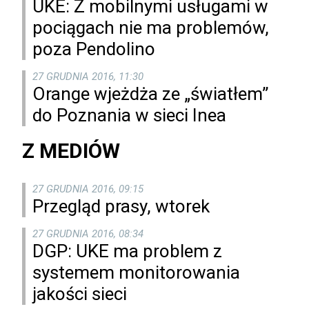
UKE: Z mobilnymi usługami w
pociągach nie ma problemów,
poza Pendolino
27 GRUDNIA 2016, 11:30
Orange wjeżdża ze „światłem”
do Poznania w sieci Inea
Z MEDIÓW
27 GRUDNIA 2016, 09:15
Przegląd prasy, wtorek
27 GRUDNIA 2016, 08:34
DGP: UKE ma problem z
systemem monitorowania
jakości sieci