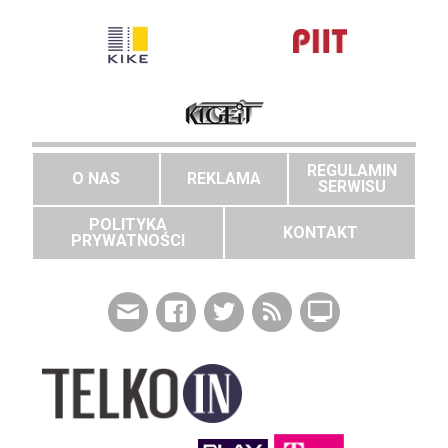
REGULAMIN
O NAS
REKLAMA
SERWISU
POLITYKA
KONTAKT
PRYWATNOŚCI