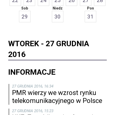
22
23
24
25
26
27
28
Sob
Niedz
Pon
29
30
31
WTOREK -
27 GRUDNIA
2016
INFORMACJE
27 GRUDNIA 2016, 16:34
PMR wierzy we wzrost rynku
telekomunikacyjnego w Polsce
27 GRUDNIA 2016, 15:23