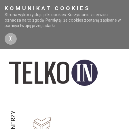
KOMUNIKAT COOKIES
Strona wykorzystuje pliki cookies. Korzystanie z serwisu
oznacza na to zgodę. Pamiętaj, że cookies zostaną zapisane w
pamięci twojej przeglądarki.
X
PARTNERZY