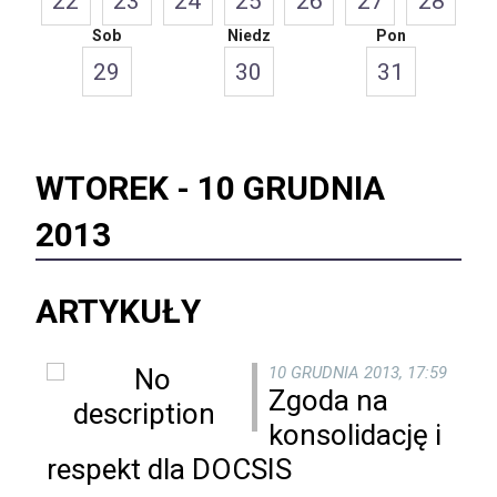
22
23
24
25
26
27
28
Sob
Niedz
Pon
29
30
31
WTOREK -
10 GRUDNIA
2013
ARTYKUŁY
10 GRUDNIA 2013, 17:59
Zgoda na
konsolidację i
respekt dla DOCSIS