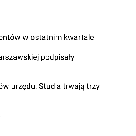
bentów w ostatnim kwartale
arszawskiej podpisały
w urzędu. Studia trwają trzy
C