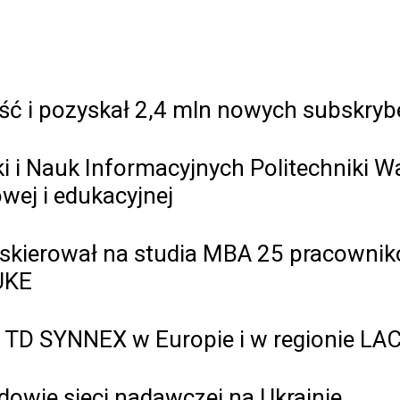
bość i pozyskał 2,4 mln nowych subskry
 i Nauk Informacyjnych Politechniki W
ej i edukacyjnej
skierował na studia MBA 25 pracownikó
UKE
ię TD SYNNEX w Europie i w regionie LA
owie sieci nadawczej na Ukrainie