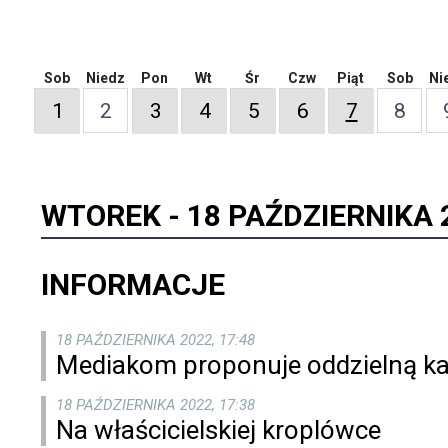
Sob
Niedz
Pon
Wt
Śr
Czw
Piąt
Sob
Ni
1
2
3
4
5
6
7
8
WTOREK -
18 PAŹDZIERNIKA 
INFORMACJE
18 PAŹDZIERNIKA 2022, 17:48
Mediakom proponuje oddzielną kat
18 PAŹDZIERNIKA 2022, 17:38
Na właścicielskiej kroplówce