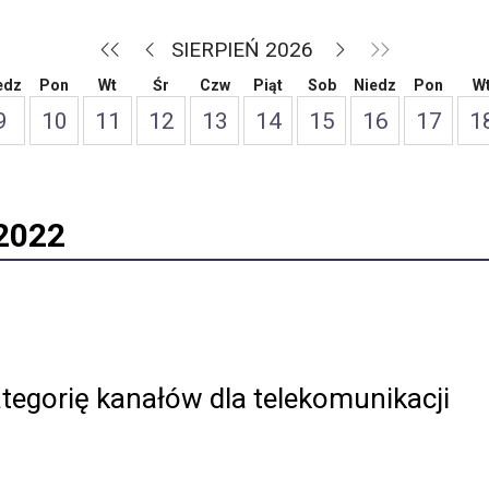
SIERPIEŃ 2026
edz
Pon
Wt
Śr
Czw
Piąt
Sob
Niedz
Pon
W
9
10
11
12
13
14
15
16
17
1
2022
egorię kanałów dla telekomunikacji