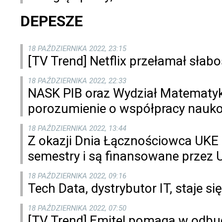
DEPESZE
18 PAŹDZIERNIKA 2022, 23:15
[TV Trend] Netflix przełamał sła
18 PAŹDZIERNIKA 2022, 22:33
NASK PIB oraz Wydział Matematyki
porozumienie o współpracy naukow
18 PAŹDZIERNIKA 2022, 13:44
Z okazji Dnia Łącznościowca UKE 
semestry i są finansowane przez 
18 PAŹDZIERNIKA 2022, 09:16
Tech Data, dystrybutor IT, staje s
18 PAŹDZIERNIKA 2022, 07:50
[TV Trend] Emitel pomaga w odbud