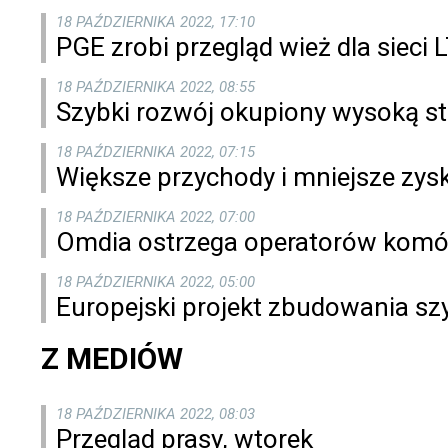
18 PAŹDZIERNIKA 2022, 17:10
PGE zrobi przegląd wież dla sieci
18 PAŹDZIERNIKA 2022, 08:55
Szybki rozwój okupiony wysoką st
18 PAŹDZIERNIKA 2022, 07:15
Większe przychody i mniejsze zys
18 PAŹDZIERNIKA 2022, 07:00
Omdia ostrzega operatorów kom
18 PAŹDZIERNIKA 2022, 05:00
Europejski projekt zbudowania szy
Z MEDIÓW
18 PAŹDZIERNIKA 2022, 08:03
Przegląd prasy, wtorek