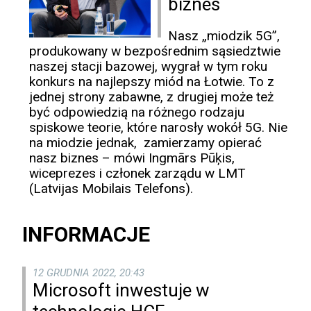
biznes
Nasz „miodzik 5G”,
produkowany w bezpośrednim sąsiedztwie
naszej stacji bazowej, wygrał w tym roku
konkurs na najlepszy miód na Łotwie. To z
jednej strony zabawne, z drugiej może też
być odpowiedzią na różnego rodzaju
spiskowe teorie, które narosły wokół 5G. Nie
na miodzie jednak, zamierzamy opierać
nasz biznes – mówi Ingmārs Pūķis,
wiceprezes i członek zarządu w LMT
(Latvijas Mobilais Telefons).
INFORMACJE
12 GRUDNIA 2022, 20:43
Microsoft inwestuje w