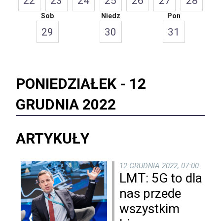
22
23
24
25
26
27
28
Sob
Niedz
Pon
29
30
31
PONIEDZIAŁEK -
12
GRUDNIA 2022
ARTYKUŁY
12 GRUDNIA 2022, 07:00
LMT: 5G to dla
nas przede
wszystkim