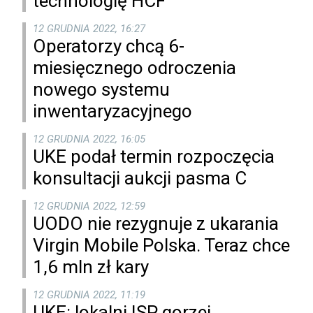
technologię HCF
12 GRUDNIA 2022, 16:27
Operatorzy chcą 6-
miesięcznego odroczenia
nowego systemu
inwentaryzacyjnego
12 GRUDNIA 2022, 16:05
UKE podał termin rozpoczęcia
konsultacji aukcji pasma C
12 GRUDNIA 2022, 12:59
UODO nie rezygnuje z ukarania
Virgin Mobile Polska. Teraz chce
1,6 mln zł kary
12 GRUDNIA 2022, 11:19
UKE: lokalni ISP gorzej