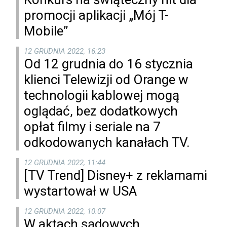
promocji aplikacji „Mój T-
Mobile”
12 GRUDNIA 2022, 16:23
Od 12 grudnia do 16 stycznia
klienci Telewizji od Orange w
technologii kablowej mogą
oglądać, bez dodatkowych
opłat filmy i seriale na 7
odkodowanych kanałach TV.
12 GRUDNIA 2022, 11:44
[TV Trend] Disney+ z reklamami
wystartował w USA
12 GRUDNIA 2022, 10:07
W aktach sądowych