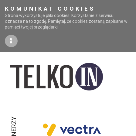
KOMUNIKAT COOKIES
Strona wykorzystuje pliki cookies. Korzystanie z serwisu
oznacza na to zgodę. Pamiętaj, że cookies zostaną zapisane w
pamięci twojej przeglądarki.
X
PARTNERZY