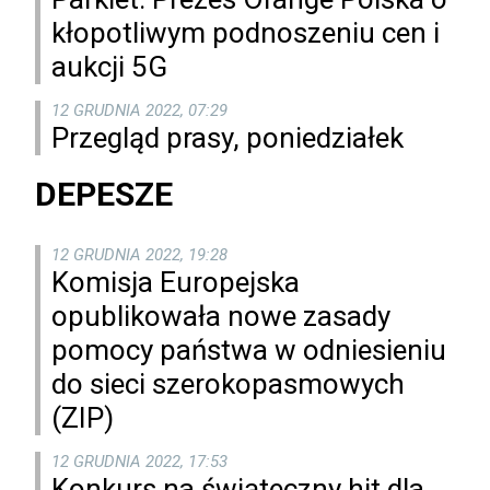
kłopotliwym podnoszeniu cen i
aukcji 5G
12 GRUDNIA 2022, 07:29
Przegląd prasy, poniedziałek
DEPESZE
12 GRUDNIA 2022, 19:28
Komisja Europejska
opublikowała nowe zasady
pomocy państwa w odniesieniu
do sieci szerokopasmowych
(ZIP)
12 GRUDNIA 2022, 17:53
Konkurs na świąteczny hit dla