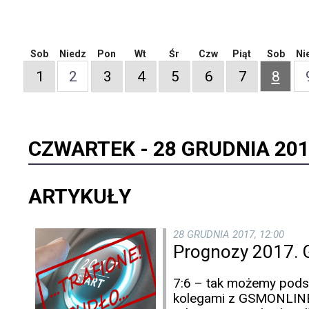
Sob
Niedz
Pon
Wt
Śr
Czw
Piąt
Sob
Ni
1
2
3
4
5
6
7
8
CZWARTEK -
28 GRUDNIA 20
ARTYKUŁY
28 GRUDNIA 2017, 12:00
Prognozy 2017. G
7:6 – tak możemy pods
kolegami z GSMONLINE.P