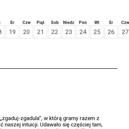
t
Śr
Czw
Piąt
Sob
Niedz
Pon
Wt
Śr
Cz
8
19
20
21
22
23
24
25
26
27
zgaduj-zgadula”, w którą gramy razem z
aszej intuicji. Udawało się częściej tam,