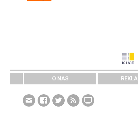
O NAS
REKL