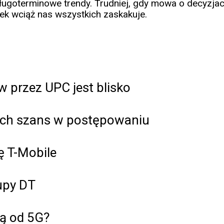
ugoterminowe trendy. Trudniej, gdy mowa o decyzjach
nek wciąż nas wszystkich zaskakuje.
w przez UPC jest blisko
ych szans w postępowaniu
ę T-Mobile
upy DT
ją od 5G?