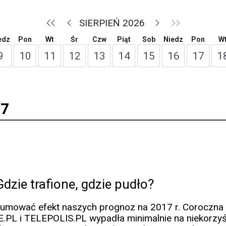
SIERPIEŃ 2026
edz
Pon
Wt
Śr
Czw
Piąt
Sob
Niedz
Pon
W
9
10
11
12
13
14
15
16
17
1
17
dzie trafione, gdzie pudło?
umować efekt naszych prognoz na 2017 r. Coroczna „
L i TELEPOLIS.PL wypadła minimalnie na niekorzyść n