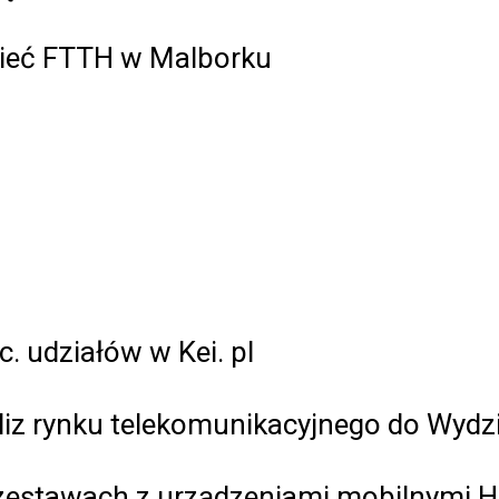
sieć FTTH w Malborku
. udziałów w Kei. pl
naliz rynku telekomunikacyjnego do Wyd
 zestawach z urządzeniami mobilnymi 