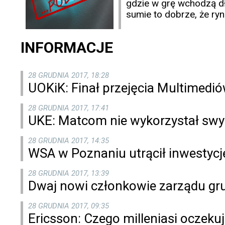
gdzie w grę wchodzą dł
sumie to dobrze, że ry
INFORMACJE
28 GRUDNIA 2017, 18:28
UOKiK: Finał przejęcia Multimedió
28 GRUDNIA 2017, 17:41
UKE: Matcom nie wykorzystał sw
28 GRUDNIA 2017, 14:35
WSA w Poznaniu utrącił inwestycj
28 GRUDNIA 2017, 13:39
Dwaj nowi członkowie zarządu gr
28 GRUDNIA 2017, 09:35
Ericsson: Czego milleniasi oczeku