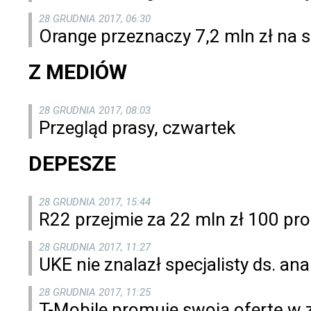
28 GRUDNIA 2017, 06:30
Orange przeznaczy 7,2 mln zł na 
Z MEDIÓW
28 GRUDNIA 2017, 08:03
Przegląd prasy, czwartek
DEPESZE
28 GRUDNIA 2017, 15:44
R22 przejmie za 22 mln zł 100 proc
28 GRUDNIA 2017, 11:27
UKE nie znalazł specjalisty ds. a
28 GRUDNIA 2017, 11:25
T-Mobile promuje swoją ofertę w