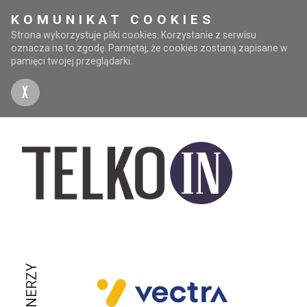
KOMUNIKAT COOKIES
Strona wykorzystuje pliki cookies. Korzystanie z serwisu
oznacza na to zgodę. Pamiętaj, że cookies zostaną zapisane w
pamięci twojej przeglądarki.
X
PARTNERZY