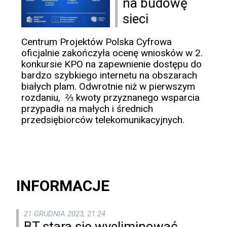
na budowę
sieci
Centrum Projektów Polska Cyfrowa
oficjalnie zakończyła ocenę wniosków w 2.
konkursie KPO na zapewnienie dostępu do
bardzo szybkiego internetu na obszarach
białych plam. Odwrotnie niż w pierwszym
rozdaniu, ⅔ kwoty przyznanego wsparcia
przypadła na małych i średnich
przedsiębiorców telekomunikacyjnych.
INFORMACJE
21 GRUDNIA 2023, 21:24
BT stara się wyeliminować