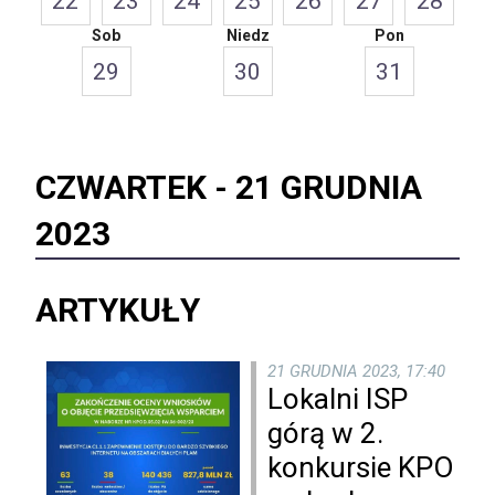
22
23
24
25
26
27
28
Sob
Niedz
Pon
29
30
31
CZWARTEK -
21 GRUDNIA
2023
ARTYKUŁY
21 GRUDNIA 2023, 17:40
Lokalni ISP
górą w 2.
konkursie KPO