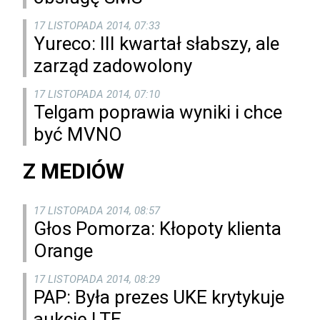
17 LISTOPADA 2014, 07:33
Yureco: III kwartał słabszy, ale
zarząd zadowolony
17 LISTOPADA 2014, 07:10
Telgam poprawia wyniki i chce
być MVNO
Z MEDIÓW
17 LISTOPADA 2014, 08:57
Głos Pomorza: Kłopoty klienta
Orange
17 LISTOPADA 2014, 08:29
PAP: Była prezes UKE krytykuje
aukcję LTE