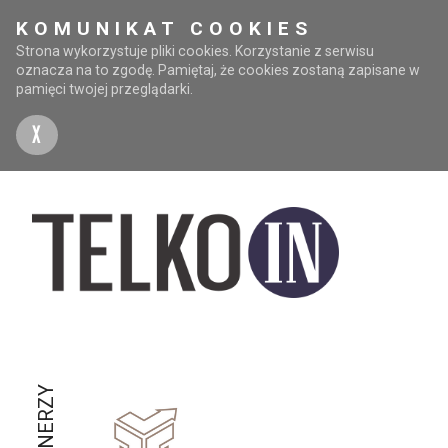
KOMUNIKAT COOKIES
Strona wykorzystuje pliki cookies. Korzystanie z serwisu
oznacza na to zgodę. Pamiętaj, że cookies zostaną zapisane w
pamięci twojej przeglądarki.
X
PARTNERZY