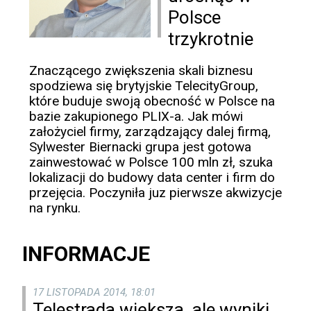
Polsce
trzykrotnie
Znaczącego zwiększenia skali biznesu
spodziewa się brytyjskie TelecityGroup,
które buduje swoją obecność w Polsce na
bazie zakupionego PLIX-a. Jak mówi
założyciel firmy, zarządzający dalej firmą,
Sylwester Biernacki grupa jest gotowa
zainwestować w Polsce 100 mln zł, szuka
lokalizacji do budowy data center i firm do
przejęcia. Poczyniła juz pierwsze akwizycje
na rynku.
INFORMACJE
17 LISTOPADA 2014, 18:01
Telestrada większa, ale wyniki