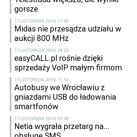
gorsze
17 LISTOPADA 2014, 17:50
Midas nie przesądza udziału w
aukcji 800 MHz
17 LISTOPADA 2014, 14:53
easyCALL.pl rośnie dzięki
sprzedaży VoIP małym firmom
17 LISTOPADA 2014, 11:53
Autobusy we Wrocławiu z
gniazdami USB do ładowania
smartfonów
17 LISTOPADA 2014, 07:58
Netia wygrała przetarg na...
obsługę SMS