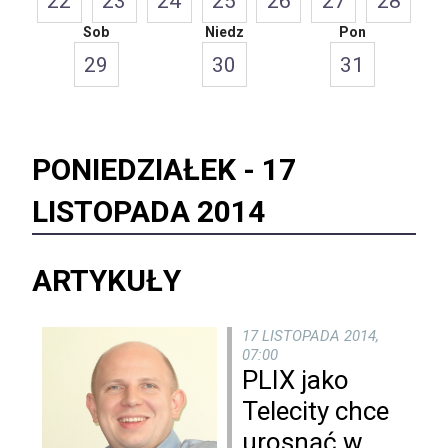
22
23
24
25
26
27
28
Sob
Niedz
Pon
29
30
31
PONIEDZIAŁEK -
17
LISTOPADA 2014
ARTYKUŁY
17 LISTOPADA 2014,
07:00
PLIX jako
Telecity chce
urosnąć w