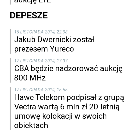
DEPESZE
16 LISTOPADA 2014, 22:08
Jakub Dwernicki został
prezesem Yureco
17 LISTOPADA 2014, 17:37
CBA będzie nadzorować aukcję
800 MHz
17 LISTOPADA 2014, 15:55
Hawe Telekom podpisał z grupą
Vectra wartą 6 mln zł 20-letnią
umowę kolokacji w swoich
obiektach