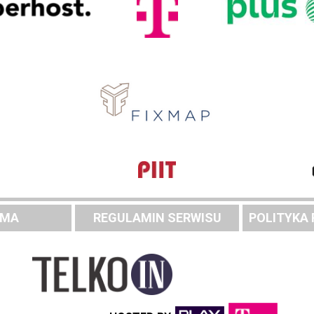
AMA
REGULAMIN SERWISU
POLITYKA