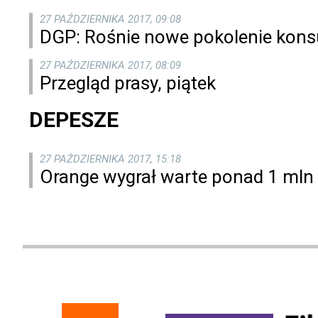
27 PAŹDZIERNIKA 2017, 09:08
DGP: Rośnie nowe pokolenie ko
27 PAŹDZIERNIKA 2017, 08:09
Przegląd prasy, piątek
DEPESZE
27 PAŹDZIERNIKA 2017, 15:18
Orange wygrał warte ponad 1 ml