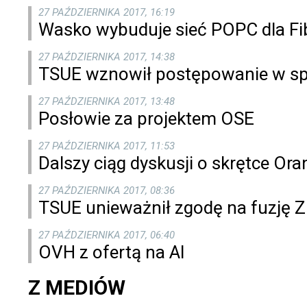
27 PAŹDZIERNIKA 2017, 16:19
Wasko wybuduje sieć POPC dla Fib
27 PAŹDZIERNIKA 2017, 14:38
TSUE wznowił postępowanie w sp
27 PAŹDZIERNIKA 2017, 13:48
Posłowie za projektem OSE
27 PAŹDZIERNIKA 2017, 11:53
Dalszy ciąg dyskusji o skrętce O
27 PAŹDZIERNIKA 2017, 08:36
TSUE unieważnił zgodę na fuzję Z
27 PAŹDZIERNIKA 2017, 06:40
OVH z ofertą na AI
Z MEDIÓW