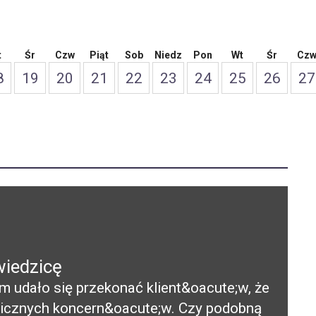
t
Śr
Czw
Piąt
Sob
Niedz
Pon
Wt
Śr
Cz
8
19
20
21
22
23
24
25
26
27
wiedzicę
 udało się przekonać klient&oacute;w, że
anicznych koncern&oacute;w. Czy podobną