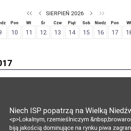
SIERPIEŃ 2026
edz
Pon
Wt
Śr
Czw
Piąt
Sob
Niedz
Pon
W
9
10
11
12
13
14
15
16
17
1
017
Niech ISP popatrzą na Wielką Niedź
<p>Lokalnym, rzemieślniczym &nbsp;browarom
biją jakością dominujące na rynku piwa zagr