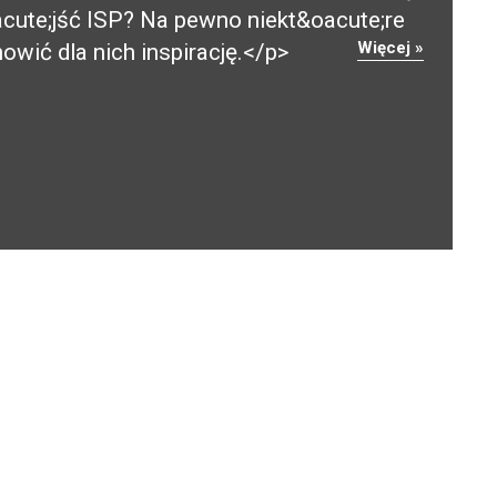
cute;jść ISP? Na pewno niekt&oacute;re
Więcej »
wić dla nich inspirację.</p>