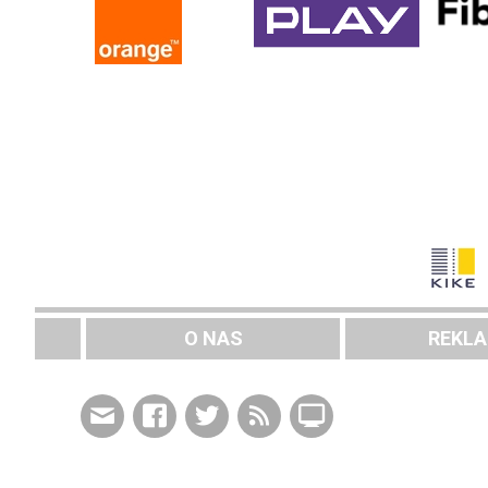
O NAS
REKL