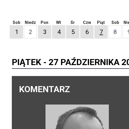
Sob
Niedz
Pon
Wt
Śr
Czw
Piąt
Sob
Ni
1
2
3
4
5
6
7
8
PIĄTEK -
27 PAŹDZIERNIKA 2
KOMENTARZ