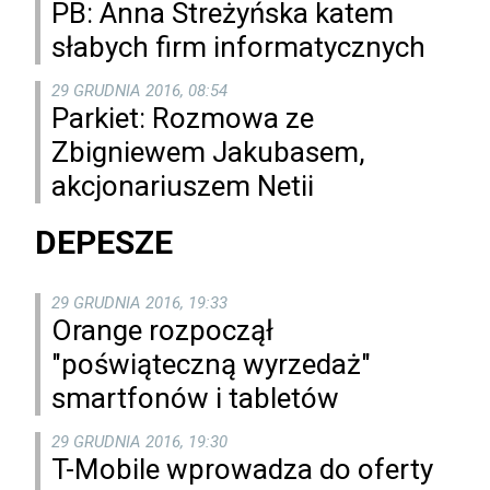
PB: Anna Streżyńska katem
słabych firm informatycznych
29 GRUDNIA 2016, 08:54
Parkiet: Rozmowa ze
Zbigniewem Jakubasem,
akcjonariuszem Netii
DEPESZE
29 GRUDNIA 2016, 19:33
Orange rozpoczął
"poświąteczną wyrzedaż"
smartfonów i tabletów
29 GRUDNIA 2016, 19:30
T-Mobile wprowadza do oferty