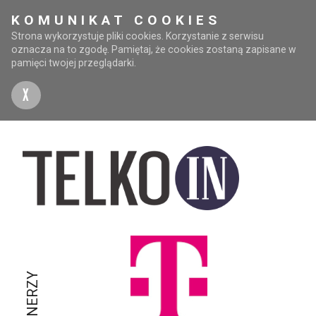
KOMUNIKAT COOKIES
Strona wykorzystuje pliki cookies. Korzystanie z serwisu
oznacza na to zgodę. Pamiętaj, że cookies zostaną zapisane w
pamięci twojej przeglądarki.
X
PARTNERZY