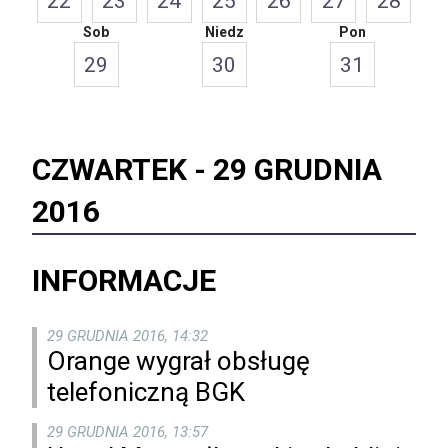
22
23
24
25
26
27
28
Sob
Niedz
Pon
29
30
31
CZWARTEK -
29 GRUDNIA
2016
INFORMACJE
29 GRUDNIA 2016, 14:32
Orange wygrał obsługę
telefoniczną BGK
29 GRUDNIA 2016, 13:57