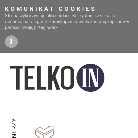
KOMUNIKAT COOKIES
Strona wykorzystuje pliki cookies. Korzystanie z serwisu
oznacza na to zgodę. Pamiętaj, że cookies zostaną zapisane w
pamięci twojej przeglądarki.
X
PARTNERZY