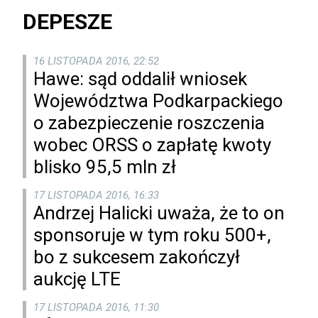
DEPESZE
16 LISTOPADA 2016, 22:52
Hawe: sąd oddalił wniosek
Województwa Podkarpackiego
o zabezpieczenie roszczenia
wobec ORSS o zapłatę kwoty
blisko 95,5 mln zł
17 LISTOPADA 2016, 16:33
Andrzej Halicki uważa, że to on
sponsoruje w tym roku 500+,
bo z sukcesem zakończył
aukcję LTE
17 LISTOPADA 2016, 11:30