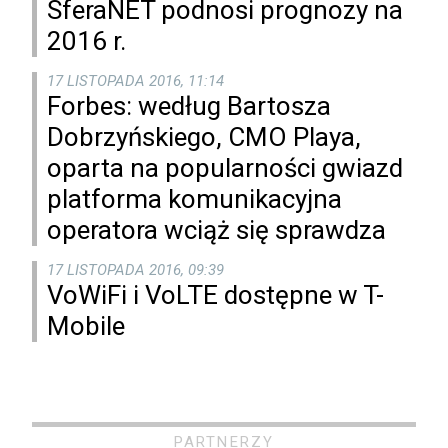
SferaNET podnosi prognozy na
2016 r.
17 LISTOPADA 2016, 11:14
Forbes: według Bartosza
Dobrzyńskiego, CMO Playa,
oparta na popularności gwiazd
platforma komunikacyjna
operatora wciąż się sprawdza
17 LISTOPADA 2016, 09:39
VoWiFi i VoLTE dostępne w T-
Mobile
PARTNERZY