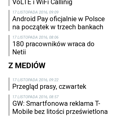
VoLTE i WiFi Callinig
17 LISTOPADA 2016, 09:09
Android Pay oficjalnie w Polsce
na początek w trzech bankach
17 LISTOPADA 2016, 08:06
180 pracowników wraca do
Netii
Z MEDIÓW
17 LISTOPADA 2016, 09:22
Przegląd prasy, czwartek
17 LISTOPADA 2016, 08:57
GW: Smartfonowa reklama T-
Mobile bez litości prześwietlona