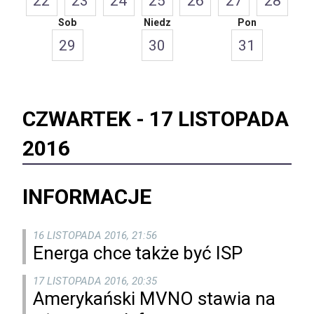
22
23
24
25
26
27
28
Sob
Niedz
Pon
29
30
31
CZWARTEK -
17 LISTOPADA
2016
INFORMACJE
16 LISTOPADA 2016, 21:56
Energa chce także być ISP
17 LISTOPADA 2016, 20:35
Amerykański MVNO stawia na