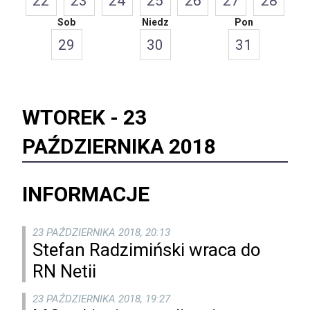
22
23
24
25
26
27
28
Sob
Niedz
Pon
29
30
31
WTOREK -
23
PAŹDZIERNIKA 2018
INFORMACJE
23 PAŹDZIERNIKA 2018, 20:13
Stefan Radzimiński wraca do
RN Netii
23 PAŹDZIERNIKA 2018, 19:27