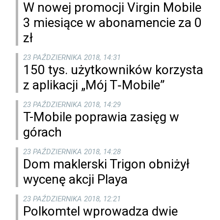
W nowej promocji Virgin Mobile
3 miesiące w abonamencie za 0
zł
23 PAŹDZIERNIKA 2018, 14:31
150 tys. użytkowników korzysta
z aplikacji „Mój T‑Mobile”
23 PAŹDZIERNIKA 2018, 14:29
T-Mobile poprawia zasięg w
górach
23 PAŹDZIERNIKA 2018, 14:28
Dom maklerski Trigon obniżył
wycenę akcji Playa
23 PAŹDZIERNIKA 2018, 12:21
Polkomtel wprowadza dwie