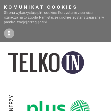
KOMUNIKAT COOKIES
Strona wykorzystuje pliki cookies. Korzystanie z serwisu
oznacza na to zgodę. Pamiętaj, że cookies zostaną zapisane w
pamięci twojej przeglądarki.
X
PARTNERZY