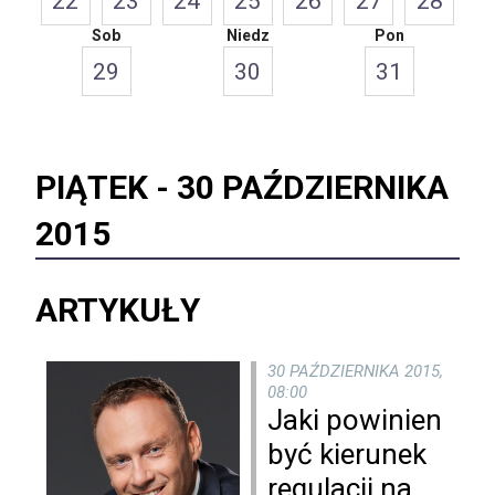
22
23
24
25
26
27
28
Sob
Niedz
Pon
29
30
31
PIĄTEK -
30 PAŹDZIERNIKA
2015
ARTYKUŁY
30 PAŹDZIERNIKA 2015,
08:00
Jaki powinien
być kierunek
regulacji na