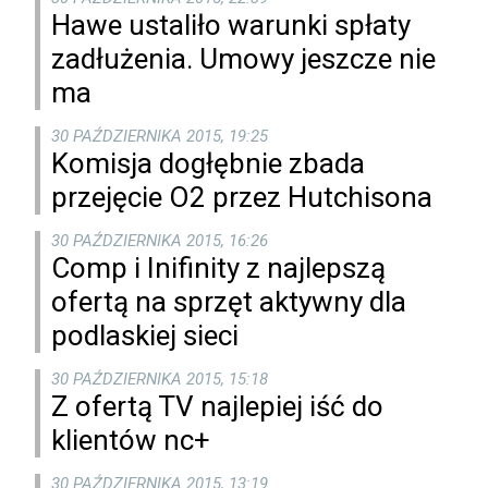
Hawe ustaliło warunki spłaty
zadłużenia. Umowy jeszcze nie
ma
30 PAŹDZIERNIKA 2015, 19:25
Komisja dogłębnie zbada
przejęcie O2 przez Hutchisona
30 PAŹDZIERNIKA 2015, 16:26
Comp i Inifinity z najlepszą
ofertą na sprzęt aktywny dla
podlaskiej sieci
30 PAŹDZIERNIKA 2015, 15:18
Z ofertą TV najlepiej iść do
klientów nc+
30 PAŹDZIERNIKA 2015, 13:19