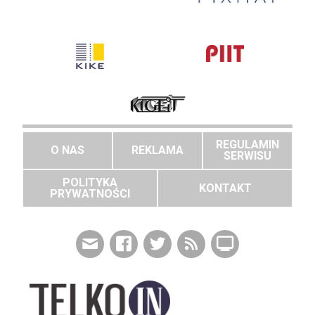
REGULAMIN
O NAS
REKLAMA
SERWISU
POLITYKA
KONTAKT
PRYWATNOŚCI