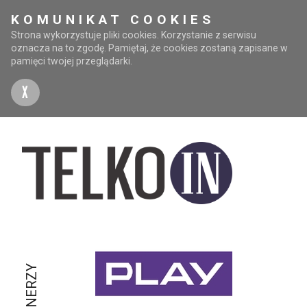
KOMUNIKAT COOKIES
Strona wykorzystuje pliki cookies. Korzystanie z serwisu
oznacza na to zgodę. Pamiętaj, że cookies zostaną zapisane w
pamięci twojej przeglądarki.
X
PARTNERZY