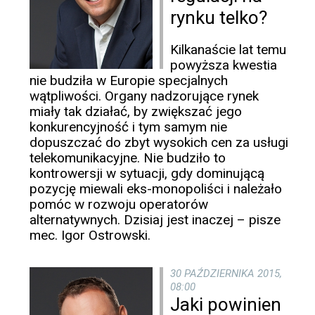
rynku telko?
Kilkanaście lat temu
powyższa kwestia
nie budziła w Europie specjalnych
wątpliwości. Organy nadzorujące rynek
miały tak działać, by zwiększać jego
konkurencyjność i tym samym nie
dopuszczać do zbyt wysokich cen za usługi
telekomunikacyjne. Nie budziło to
kontrowersji w sytuacji, gdy dominującą
pozycję miewali eks-monopoliści i należało
pomóc w rozwoju operatorów
alternatywnych. Dzisiaj jest inaczej – pisze
mec. Igor Ostrowski.
30 PAŹDZIERNIKA 2015,
08:00
Jaki powinien