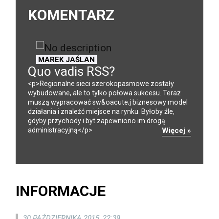
KOMENTARZ
MAREK JAŚLAN
Quo vadis RSS?
<p>Regionalne sieci szerokopasmowe zostały
wybudowane, ale to tylko połowa sukcesu. Teraz
muszą wypracować sw&oacute;j biznesowy model
działania i znaleźć miejsce na rynku. Byłoby źle,
gdyby przychody i byt zapewniono im drogą
administracyjną</p>
Więcej »
INFORMACJE
30 PAŹDZIERNIKA 2015, 22:39