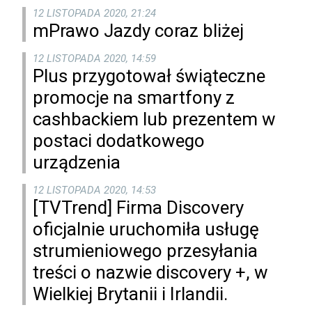
12 LISTOPADA 2020, 21:24
mPrawo Jazdy coraz bliżej
12 LISTOPADA 2020, 14:59
Plus przygotował świąteczne
promocje na smartfony z
cashbackiem lub prezentem w
postaci dodatkowego
urządzenia
12 LISTOPADA 2020, 14:53
[TVTrend] Firma Discovery
oficjalnie uruchomiła usługę
strumieniowego przesyłania
treści o nazwie discovery +, w
Wielkiej Brytanii i Irlandii.