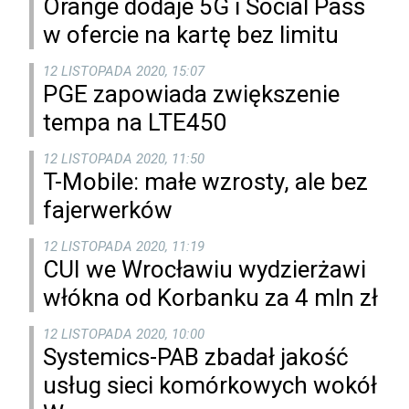
Orange dodaje 5G i Social Pass
w ofercie na kartę bez limitu
12 LISTOPADA 2020, 15:07
PGE zapowiada zwiększenie
tempa na LTE450
12 LISTOPADA 2020, 11:50
T-Mobile: małe wzrosty, ale bez
fajerwerków
12 LISTOPADA 2020, 11:19
CUI we Wrocławiu wydzierżawi
włókna od Korbanku za 4 mln zł
12 LISTOPADA 2020, 10:00
Systemics-PAB zbadał jakość
usług sieci komórkowych wokół