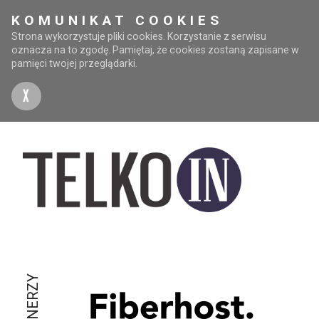
KOMUNIKAT COOKIES
Strona wykorzystuje pliki cookies. Korzystanie z serwisu
oznacza na to zgodę. Pamiętaj, że cookies zostaną zapisane w
pamięci twojej przeglądarki.
X
PARTNERZY