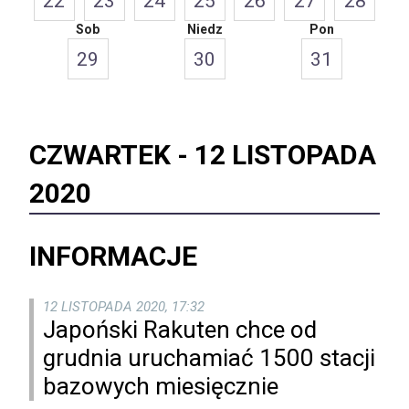
22
23
24
25
26
27
28
Sob
Niedz
Pon
29
30
31
CZWARTEK -
12 LISTOPADA
2020
INFORMACJE
12 LISTOPADA 2020, 17:32
Japoński Rakuten chce od
grudnia uruchamiać 1500 stacji
bazowych miesięcznie