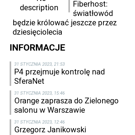
Fiberhost:
światłowód
będzie królować jeszcze przez
dziesięciolecia
INFORMACJE
31 STYCZNIA 2023, 21:53
P4 przejmuje kontrolę nad
SferaNet
31 STYCZNIA 2023, 15:46
Orange zaprasza do Zielonego
salonu w Warszawie
31 STYCZNIA 2023, 12:46
Grzegorz Janikowski