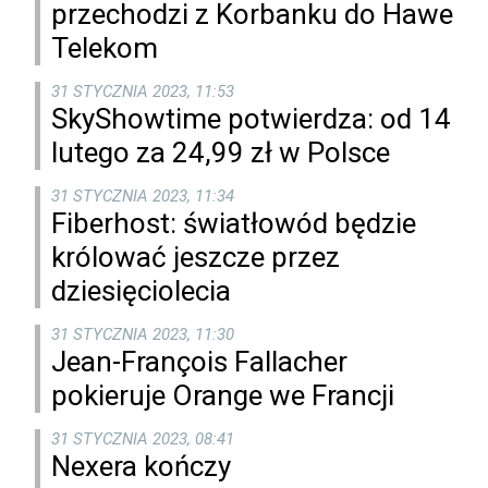
przechodzi z Korbanku do Hawe
Telekom
31 STYCZNIA 2023, 11:53
SkyShowtime potwierdza: od 14
lutego za 24,99 zł w Polsce
31 STYCZNIA 2023, 11:34
Fiberhost: światłowód będzie
królować jeszcze przez
dziesięciolecia
31 STYCZNIA 2023, 11:30
Jean-François Fallacher
pokieruje Orange we Francji
31 STYCZNIA 2023, 08:41
Nexera kończy