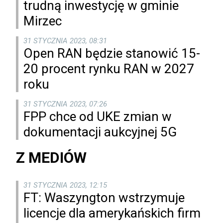
trudną inwestycję w gminie
Mirzec
31 STYCZNIA 2023, 08:31
Open RAN będzie stanowić 15-
20 procent rynku RAN w 2027
roku
31 STYCZNIA 2023, 07:26
FPP chce od UKE zmian w
dokumentacji aukcyjnej 5G
Z MEDIÓW
31 STYCZNIA 2023, 12:15
FT: Waszyngton wstrzymuje
licencje dla amerykańskich firm