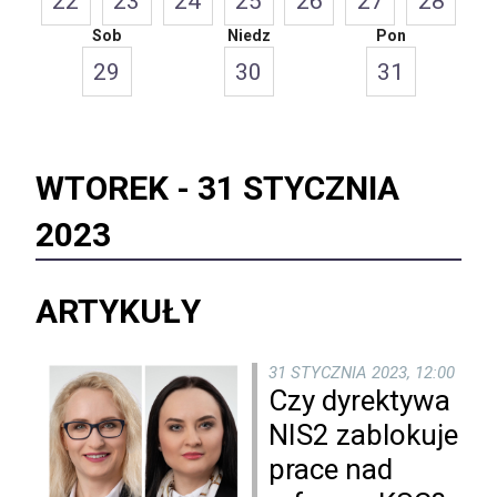
22
23
24
25
26
27
28
Sob
Niedz
Pon
29
30
31
WTOREK -
31 STYCZNIA
2023
ARTYKUŁY
31 STYCZNIA 2023, 12:00
Czy dyrektywa
NIS2 zablokuje
prace nad