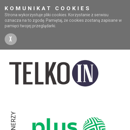
KOMUNIKAT COOKIES
Strona wykorzystuje pliki cookies. Korzystanie z serwisu
oznacza na to zgodę. Pamiętaj, że cookies zostaną zapisane w
pamięci twojej przeglądarki.
X
PARTNERZY