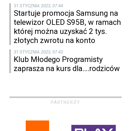
31 STYCZNIA 2023, 07:44
Startuje promocja Samsung na
telewizor OLED S95B, w ramach
której można uzyskać 2 tys.
złotych zwrotu na konto
31 STYCZNIA 2023, 07:43
Klub Młodego Programisty
zaprasza na kurs dla….rodziców
PARTNERZY