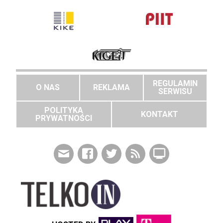
REGULAMIN
O NAS
REKLAMA
SERWISU
POLITYKA
KONTAKT
PRYWATNOŚCI