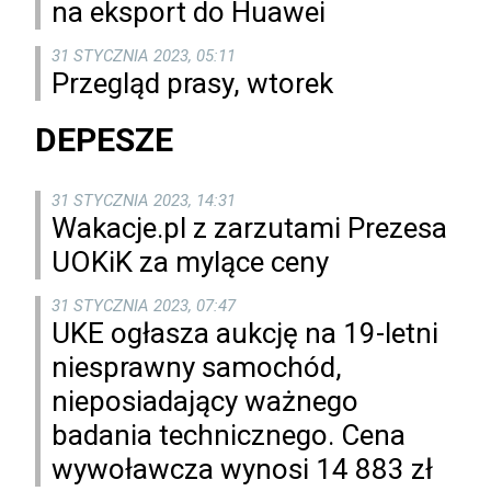
na eksport do Huawei
31 STYCZNIA 2023, 05:11
Przegląd prasy, wtorek
DEPESZE
31 STYCZNIA 2023, 14:31
Wakacje.pl z zarzutami Prezesa
UOKiK za mylące ceny
31 STYCZNIA 2023, 07:47
UKE ogłasza aukcję na 19-letni
niesprawny samochód,
nieposiadający ważnego
badania technicznego. Cena
wywoławcza wynosi 14 883 zł