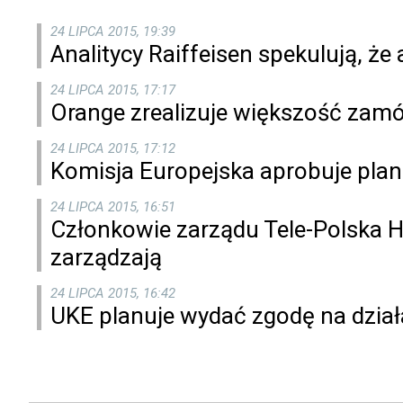
24 LIPCA 2015, 19:39
Analitycy Raiffeisen spekulują, 
24 LIPCA 2015, 17:17
Orange zrealizuje większość zamów
24 LIPCA 2015, 17:12
Komisja Europejska aprobuje plan
24 LIPCA 2015, 16:51
Członkowie zarządu Tele-Polska Hol
zarządzają
24 LIPCA 2015, 16:42
UKE planuje wydać zgodę na dzia