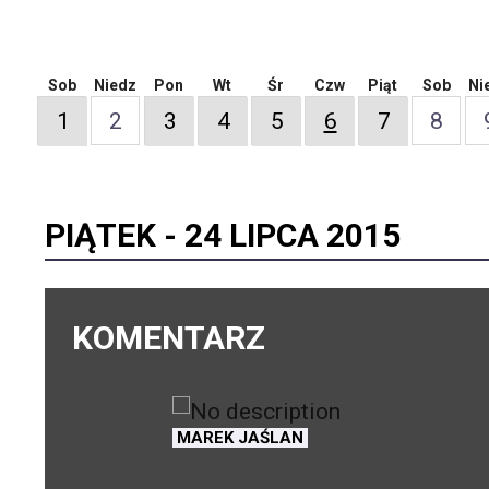
Sob
Niedz
Pon
Wt
Śr
Czw
Piąt
Sob
Ni
1
2
3
4
5
6
7
8
PIĄTEK -
24 LIPCA 2015
KOMENTARZ
MAREK JAŚLAN