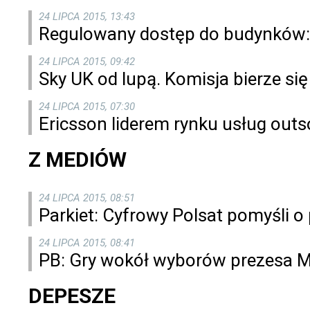
24 LIPCA 2015, 13:43
Regulowany dostęp do budynków: 
24 LIPCA 2015, 09:42
Sky UK od lupą. Komisja bierze si
24 LIPCA 2015, 07:30
Ericsson liderem rynku usług outs
Z MEDIÓW
24 LIPCA 2015, 08:51
Parkiet: Cyfrowy Polsat pomyśli o
24 LIPCA 2015, 08:41
PB: Gry wokół wyborów prezesa 
DEPESZE