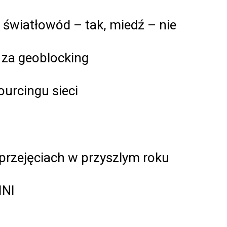
światłowód – tak, miedź – nie
ę za geoblocking
ourcingu sieci
 przejęciach w przyszlym roku
MNI