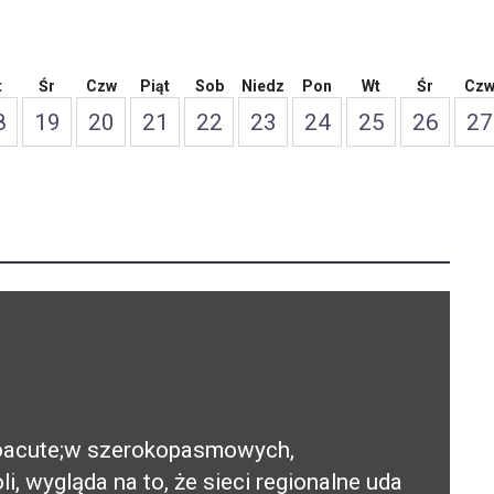
t
Śr
Czw
Piąt
Sob
Niedz
Pon
Wt
Śr
Cz
8
19
20
21
22
23
24
25
26
27
&oacute;w szerokopasmowych,
, wygląda na to, że sieci regionalne uda