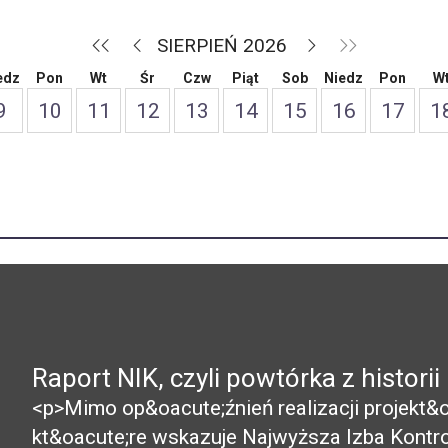
SIERPIEŃ 2026
edz
Pon
Wt
Śr
Czw
Piąt
Sob
Niedz
Pon
W
9
10
11
12
13
14
15
16
17
1
Raport NIK, czyli powtórka z historii
<p>Mimo op&oacute;źnień realizacji projekt
kt&oacute;re wskazuje Najwyższa Izba Kontroli