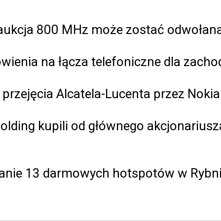
że aukcja 800 MHz może zostać odwołan
ienia na łącza telefoniczne dla zachod
 przejęcia Alcatela-Lucenta przez Noki
ding kupili od głównego akcjonariusza 
łanie 13 darmowych hotspotów w Rybn