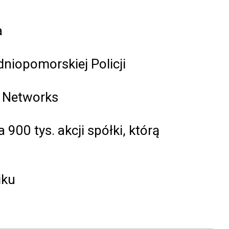
a
niopomorskiej Policji
a Networks
900 tys. akcji spółki, którą
iku