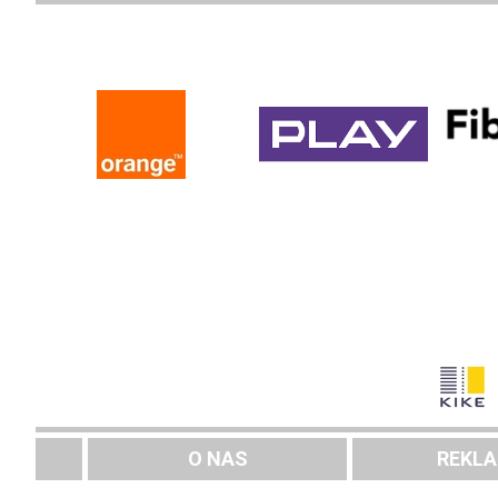
O NAS
REKL