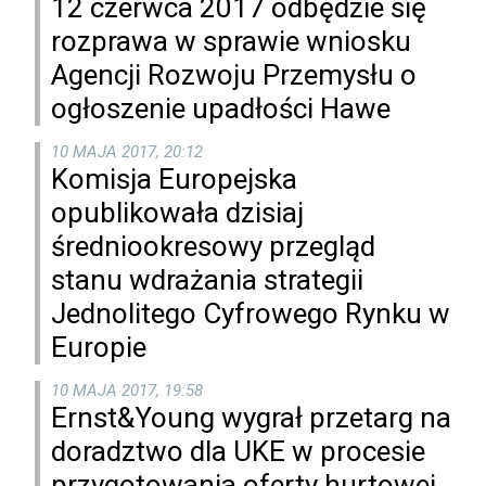
12 czerwca 2017 odbędzie się
rozprawa w sprawie wniosku
Agencji Rozwoju Przemysłu o
ogłoszenie upadłości Hawe
10 MAJA 2017, 20:12
Komisja Europejska
opublikowała dzisiaj
średniookresowy przegląd
stanu wdrażania strategii
Jednolitego Cyfrowego Rynku w
Europie
10 MAJA 2017, 19:58
Ernst&Young wygrał przetarg na
doradztwo dla UKE w procesie
przygotowania oferty hurtowej