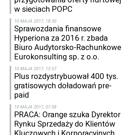
w sieciach POPC
10 MAJA 2017, 18:30
Sprawozdania finansowe
Hyperiona za 2016 r. zbada
Biuro Audytorsko-Rachunkowe
Eurokonsulting sp. z o.o.
10 MAJA 2017, 13:57
Plus rozdystrybuował 400 tys.
gratisowych doładowań pre-
paid
10 MAJA 2017, 07:08
PRACA: Orange szuka Dyrektor
Rynku Sprzedaży do Klientów
Kluczowych i Korporacyjnych