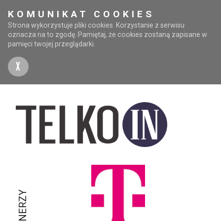
KOMUNIKAT COOKIES
Strona wykorzystuje pliki cookies. Korzystanie z serwisu
oznacza na to zgodę. Pamiętaj, że cookies zostaną zapisane w
pamięci twojej przeglądarki.
X
PARTNERZY