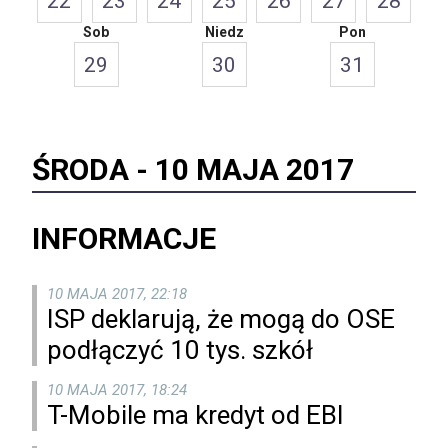
22
23
24
25
26
27
28
Sob
Niedz
Pon
29
30
31
ŚRODA -
10 MAJA 2017
INFORMACJE
10 MAJA 2017, 22:18
ISP deklarują, że mogą do OSE
podłączyć 10 tys. szkół
10 MAJA 2017, 18:24
T-Mobile ma kredyt od EBI