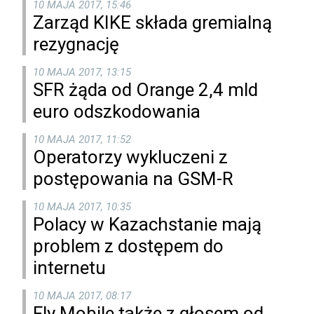
10 MAJA 2017, 15:46
Zarząd KIKE składa gremialną
rezygnację
10 MAJA 2017, 13:15
SFR żąda od Orange 2,4 mld
euro odszkodowania
10 MAJA 2017, 11:52
Operatorzy wykluczeni z
postępowania na GSM-R
10 MAJA 2017, 10:35
Polacy w Kazachstanie mają
problem z dostępem do
internetu
10 MAJA 2017, 08:17
Fly Mobile także z głosem od